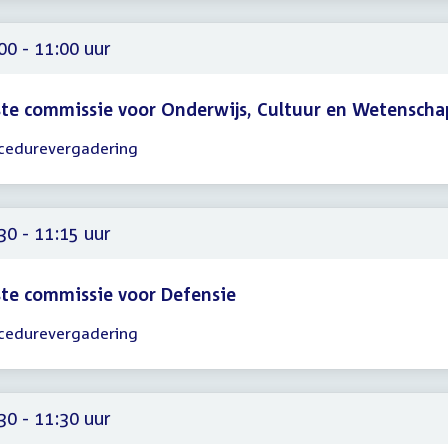
00
00 - 11:00 uur
te commissie voor Onderwijs, Cultuur en Wetenscha
cedurevergadering
gadering
00
00
30 - 11:15 uur
te commissie voor Defensie
cedurevergadering
gadering
30
15
30 - 11:30 uur