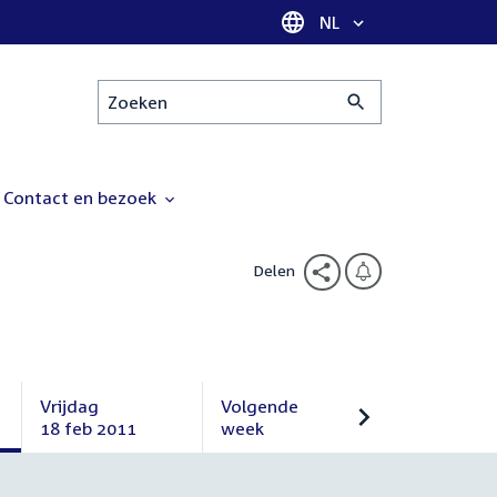
Taal selectie
NL
Zoeken
Contact en bezoek
Delen
Vrijdag
Volgende
18 feb 2011
week
Vrijdag
Volgende
18
week
februari