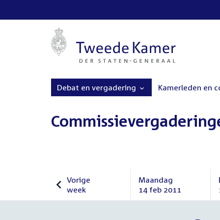
Debat en vergadering
Kamerleden en 
Commissievergadering
Vorige
Maandag
week
14 feb 2011
Vorige
Maandag
week
14
februari