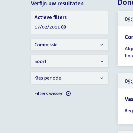
Dond
Verfijn uw resultaten
2011
Verfijn
Actieve filters
09:
uw
verwijder
17/02/2011
resultaten
filter
Com
Tijd
Commissie
Alg
ver
fin
09:
Soort
-
10:
Kies periode
uur
09:
Filters wissen
Vas
Tijd
Beg
ver
09:
-