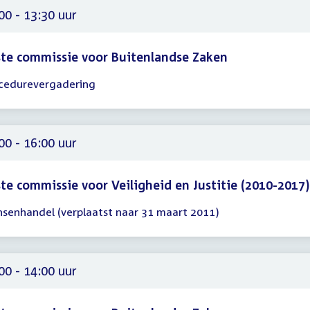
00
00 - 13:30 uur
te commissie voor Buitenlandse Zaken
cedurevergadering
gadering
00
30
00 - 16:00 uur
te commissie voor Veiligheid en Justitie (2010-2017)
senhandel (verplaatst naar 31 maart 2011)
gadering
00
00
00 - 14:00 uur