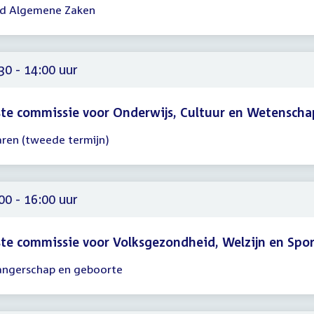
d Algemene Zaken
gadering
00
00
30 - 14:00 uur
te commissie voor Onderwijs, Cultuur en Wetenscha
aren (tweede termijn)
gadering
30
00
00 - 16:00 uur
te commissie voor Volksgezondheid, Welzijn en Spo
ngerschap en geboorte
gadering
00