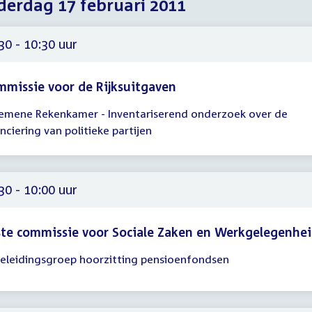
erdag 17 februari 2011
2011
2011
2011
30 - 10:30 uur
missie voor de Rijksuitgaven
emene Rekenkamer - Inventariserend onderzoek over de
gadering
anciering van politieke partijen
30
30
30 - 10:00 uur
te commissie voor Sociale Zaken en Werkgelegenhe
eleidingsgroep hoorzitting pensioenfondsen
gadering
30