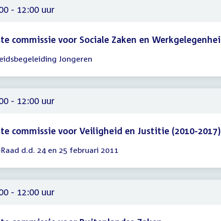
00
00 - 12:00 uur
te commissie voor Sociale Zaken en Werkgelegenhe
eidsbegeleiding Jongeren
gadering
00
00
00 - 12:00 uur
te commissie voor Veiligheid en Justitie (2010-2017)
-Raad d.d. 24 en 25 februari 2011
gadering
00
00
00 - 12:00 uur