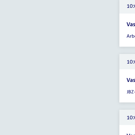
10:
10:
uur
Vas
Tijd
Arb
ver
10:
-
12:
10:
uur
Vas
Tijd
JBZ
ver
10:
-
12:
10:
uur