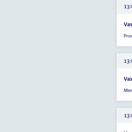
16:
13:
uur
Vas
Tijd
Pro
ver
13:
-
13:
13:
uur
Vas
Tijd
Men
ver
13:
-
16:
13:
uur