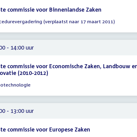
te commissie voor Binnenlandse Zaken
cedurevergadering (verplaatst naar 17 maart 2011)
gadering
30
30
00 - 14:00 uur
ste commissie voor Economische Zaken, Landbouw e
ovatie (2010-2012)
otechnologie
gadering
00
00
00 - 13:00 uur
te commissie voor Europese Zaken