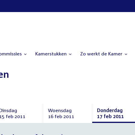
commissies
Kamerstukken
Zo werkt de Kamer
en
Dinsdag
Woensdag
Donderdag
15 feb 2011
16 feb 2011
17 feb 2011
Dinsdag
Woensdag
Donderdag
15
16
17
februari
februari
februari