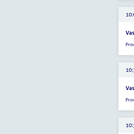
-
12:
10:
uur
Vas
Tijd
Pro
ver
10:
-
11:
10:
uur
Vas
Tijd
Pro
ver
10:
-
11:
10:
uur