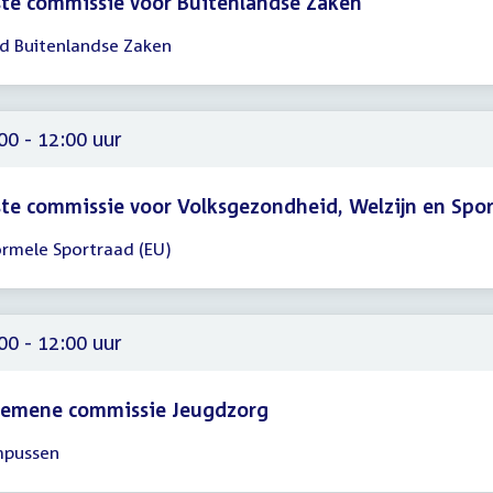
te commissie voor Buitenlandse Zaken
d Buitenlandse Zaken
gadering
00
00
00 - 12:00 uur
te commissie voor Volksgezondheid, Welzijn en Spo
ormele Sportraad (EU)
gadering
00
00
00 - 12:00 uur
gemene commissie Jeugdzorg
pussen
gadering
00