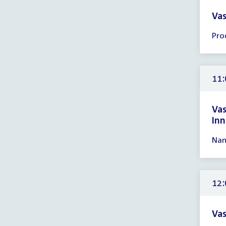
Vas
Tijd
Pro
ver
10:
-
11:
11:
uur
Va
Inn
Tijd
Nan
ver
11:
-
14:
12:
uur
Vas
Tijd