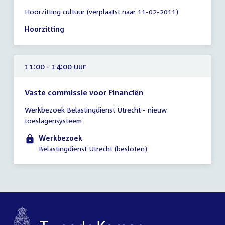
Tijd
Hoorzitting cultuur (verplaatst naar 11-02-2011)
vergadering
10:30
Hoorzitting
-
17:00
uur
11:00 - 14:00 uur
Vaste commissie voor Financiën
Tijd
Werkbezoek Belastingdienst Utrecht - nieuw
vergadering
toeslagensysteem
11:00
-
Werkbezoek
14:00
Belastingdienst Utrecht (besloten)
uur