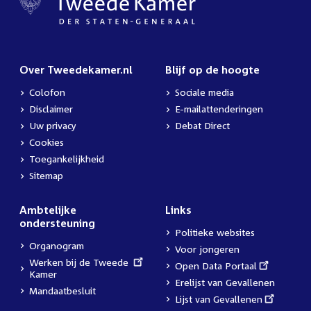
Over Tweedekamer.nl
Blijf op de hoogte
Colofon
Sociale media
Disclaimer
E-mailattenderingen
Uw privacy
Debat Direct
Cookies
Toegankelijkheid
Sitemap
Ambtelijke
Links
ondersteuning
Politieke websites
Organogram
Voor jongeren
External
Werken bij de Tweede
External
Open Data Portaal
link:
Kamer
link:
Erelijst van Gevallenen
Mandaatbesluit
External
Lijst van Gevallenen
link: