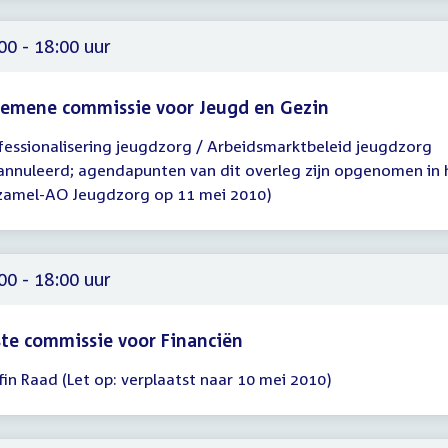
00
00 - 18:00 uur
gemene commissie voor Jeugd en Gezin
fessionalisering jeugdzorg / Arbeidsmarktbeleid jeugdzorg
gadering
annuleerd; agendapunten van dit overleg zijn opgenomen in 
00
zamel-AO Jeugdzorg op 11 mei 2010)
00
00 - 18:00 uur
te commissie voor Financiën
fin Raad (Let op: verplaatst naar 10 mei 2010)
gadering
00