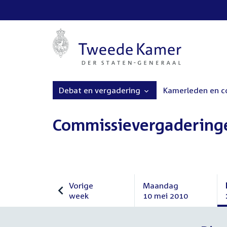
Debat en vergadering
Kamerleden en 
Commissievergadering
Vorige
Maandag
week
10 mei 2010
Vorige
Maandag
week
10
mei