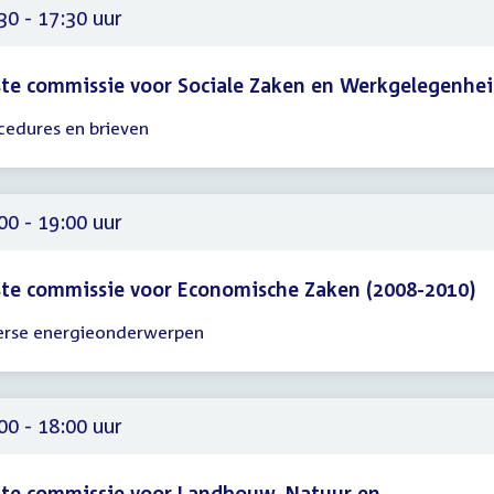
00
30 - 17:30 uur
te commissie voor Sociale Zaken en Werkgelegenhe
cedures en brieven
gadering
30
30
00 - 19:00 uur
te commissie voor Economische Zaken (2008-2010)
erse energieonderwerpen
gadering
00
00
00 - 18:00 uur
te commissie voor Landbouw, Natuur en