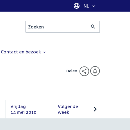
Taal selectie
NL
Zoeken
Contact en bezoek
Delen
Vrijdag
Volgende
14 mei 2010
week
Vrijdag
Volgende
14
week
mei