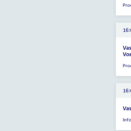
Tijd
Pro
ver
16:
-
17:
16:
uur
Vas
Voe
Tijd
Pro
ver
16:
-
17:
16:
uur
Vas
Tijd
Inf
ver
16: