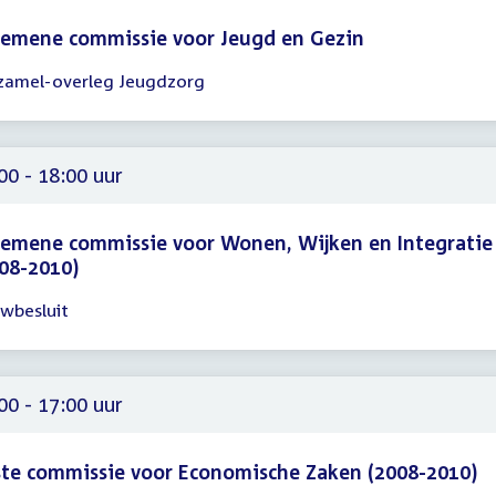
gemene commissie voor Jeugd en Gezin
zamel-overleg Jeugdzorg
gadering
30
30
00 - 18:00 uur
emene commissie voor Wonen, Wijken en Integratie
08-2010)
wbesluit
gadering
00
00
00 - 17:00 uur
te commissie voor Economische Zaken (2008-2010)