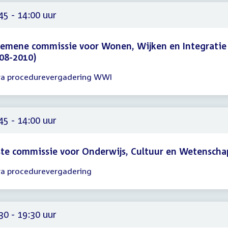
45
45 - 14:00 uur
emene commissie voor Wonen, Wijken en Integratie
08-2010)
ra procedurevergadering WWI
gadering
45
00
45 - 14:00 uur
te commissie voor Onderwijs, Cultuur en Wetenscha
ra procedurevergadering
gadering
45
00
30 - 19:30 uur