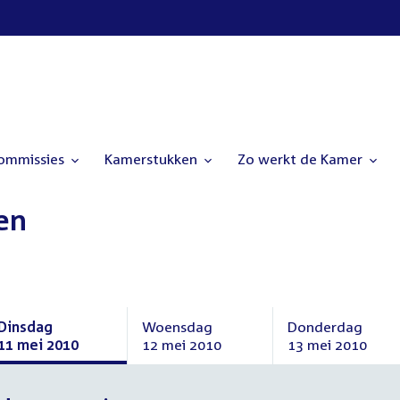
commissies
Kamerstukken
Zo werkt de Kamer
en
Dinsdag
Woensdag
Donderdag
11 mei 2010
12 mei 2010
13 mei 2010
Dinsdag
Woensdag
Donderdag
11
12
13
mei
mei
mei