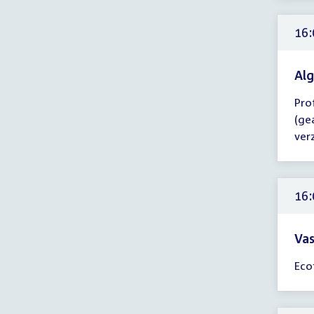
-
18:
16:
uur
Al
Tijd
Pro
ver
(ge
16:
ver
-
18:
uur
16:
Vas
Tijd
Eco
ver
16:
-