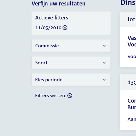
Dins
Verfijn uw resultaten
2010
Verfijn
Actieve filters
tot
uw
verwijder
11/05/2010
resultaten
filter
Vas
Voe
Commissie
Tijd
Voo
ver
Soort
tot
12:
Kies periode
uur
13:
Filters wissen
Com
Bur
Tijd
Aan
ver
13: