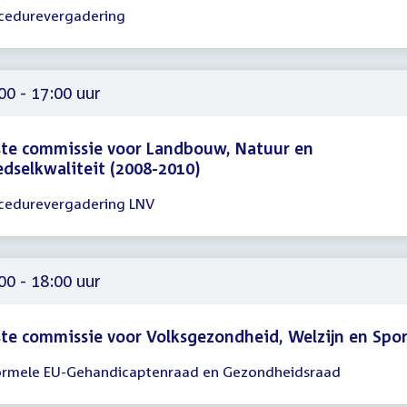
cedurevergadering
gadering
00
00
00 - 17:00 uur
te commissie voor Landbouw, Natuur en
dselkwaliteit (2008-2010)
cedurevergadering LNV
gadering
00
00
00 - 18:00 uur
te commissie voor Volksgezondheid, Welzijn en Spo
ormele EU-Gehandicaptenraad en Gezondheidsraad
gadering
00