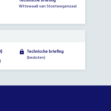
Technische briefing
Wttewaall van Stoetwegenzaal
0)
Technische briefing
(besloten)
)