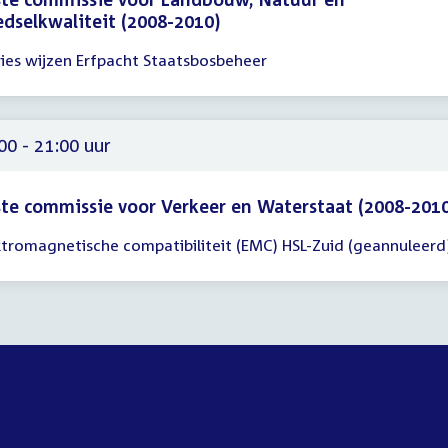
dselkwaliteit (2008-2010)
ies wijzen Erfpacht Staatsbosbeheer
gadering
00
00
00 - 21:00 uur
te commissie voor Verkeer en Waterstaat (2008-201
ktromagnetische compatibiliteit (EMC) HSL-Zuid (geannuleerd
gadering
00
00