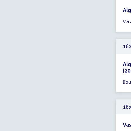
Al
Tijd
Ver
ver
15:
-
19:
16:
uur
Alg
(20
Tijd
Bou
ver
16:
-
18:
16:
uur
Vas