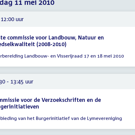
dag 11 mei 2010
2010
2010
2010
 12:00 uur
te commissie voor Landbouw, Natuur en
dselkwaliteit (2008-2010)
rbereiding Landbouw- en Visserijraad 17 en 18 mei 2010
gadering
00
30 - 13:45 uur
missie voor de Verzoekschriften en de
gerinitiatieven
bieding van het Burgerinitiatief van de Lymevereniging
gadering
30