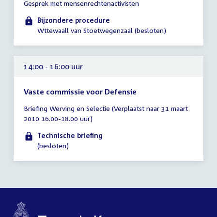
Gesprek met mensenrechtenactivisten
vergadering
13:30
Bijzondere procedure
-
Wttewaall van Stoetwegenzaal (besloten)
14:30
uur
14:00 - 16:00 uur
Vaste commissie voor Defensie
Tijd
Briefing Werving en Selectie (Verplaatst naar 31 maart
vergadering
2010 16.00-18.00 uur)
14:00
-
Technische briefing
16:00
(besloten)
uur