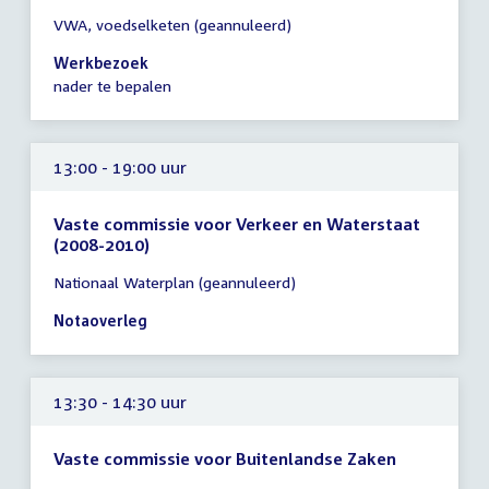
Tijd
VWA, voedselketen (geannuleerd)
vergadering
10:00
Werkbezoek
-
nader te bepalen
17:00
uur
13:00 - 19:00 uur
Vaste commissie voor Verkeer en Waterstaat
(2008-2010)
Tijd
Nationaal Waterplan (geannuleerd)
vergadering
13:00
Notaoverleg
-
19:00
uur
13:30 - 14:30 uur
Vaste commissie voor Buitenlandse Zaken
Tijd