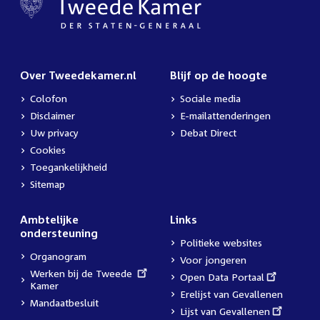
Over Tweedekamer.nl
Blijf op de hoogte
Colofon
Sociale media
Disclaimer
E-mailattenderingen
Uw privacy
Debat Direct
Cookies
Toegankelijkheid
Sitemap
Ambtelijke
Links
ondersteuning
Politieke websites
Organogram
Voor jongeren
External
Werken bij de Tweede
External
Open Data Portaal
link:
Kamer
link:
Erelijst van Gevallenen
Mandaatbesluit
External
Lijst van Gevallenen