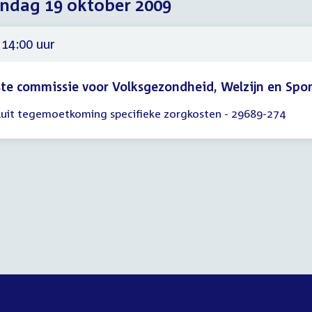
dag 19 oktober 2009
2009
2009
2009
 14:00 uur
te commissie voor Volksgezondheid, Welzijn en Spo
luit tegemoetkoming specifieke zorgkosten - 29689-274
gadering
00