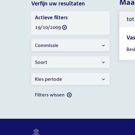
Maan
Verfijn uw resultaten
2009
Verfijn
Actieve filters
tot
uw
verwijder
19/10/2009
resultaten
filter
Vas
Tijd
Commissie
Bes
ver
tot
Soort
14:
uur
Kies periode
Filters wissen