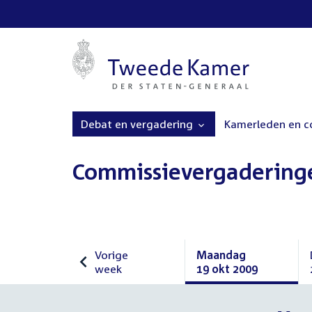
Debat en vergadering
Kamerleden en 
Commissievergadering
Vorige
Maandag
week
19 okt 2009
Vorige
Maandag
week
19
oktober