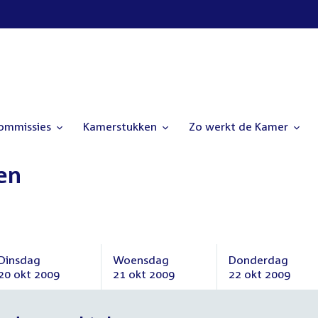
commissies
Kamerstukken
Zo werkt de Kamer
en
Dinsdag
Woensdag
Donderdag
20 okt 2009
21 okt 2009
22 okt 2009
Dinsdag
Woensdag
Donderdag
20
21
22
oktober
oktober
oktober