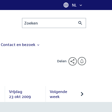
Taal selectie
NL
Zoeken
Contact en bezoek
Delen
Vrijdag
Volgende
23 okt 2009
week
Vrijdag
Volgende
23
week
oktober