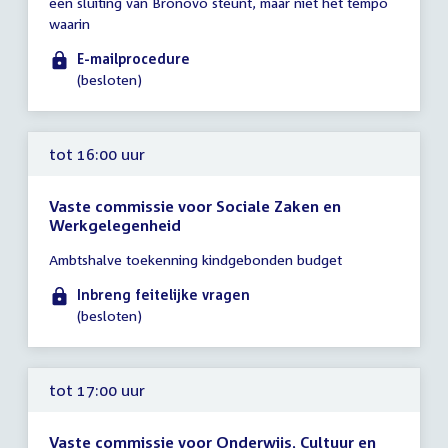
een sluiting van Bronovo steunt, maar niet het tempo
uur
waarin
E-mailprocedure
(besloten)
tot 16:00 uur
Vaste commissie voor Sociale Zaken en
Werkgelegenheid
Tijd
Ambtshalve toekenning kindgebonden budget
vergadering
tot
Inbreng feitelijke vragen
16:00
(besloten)
uur
tot 17:00 uur
Vaste commissie voor Onderwijs, Cultuur en