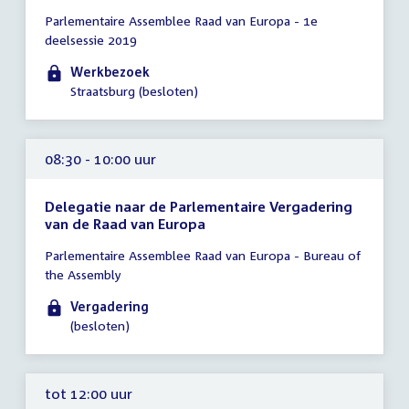
Tijd
Parlementaire Assemblee Raad van Europa - 1e
vergadering
deelsessie 2019
00:01
-
Werkbezoek
17:00
Straatsburg (besloten)
uur
08:30 - 10:00 uur
Delegatie naar de Parlementaire Vergadering
van de Raad van Europa
Tijd
Parlementaire Assemblee Raad van Europa - Bureau of
vergadering
the Assembly
08:30
-
Vergadering
10:00
(besloten)
uur
tot 12:00 uur