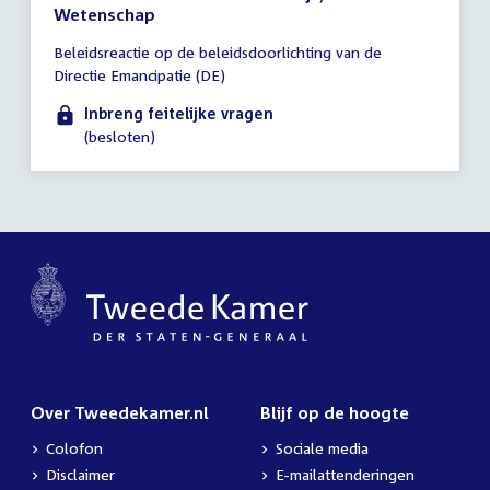
Wetenschap
Tijd
Beleidsreactie op de beleidsdoorlichting van de
vergadering
Directie Emancipatie (DE)
tot
17:00
Inbreng feitelijke vragen
uur
(besloten)
Over Tweedekamer.nl
Blijf op de hoogte
Colofon
Sociale media
Disclaimer
E-mailattenderingen