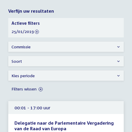
Verfijn uw resultaten
Verfijn
Actieve filters
uw
verwijder
25/01/2019
resultaten
filter
Commissie
Soort
Kies periode
Filters wissen
00:01 - 17:00 uur
Delegatie naar de Parlementaire Vergadering
van de Raad van Europa