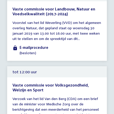
Vaste commissie voor Landbouw, Natuur en
Voedselkwaliteit (2017-2024)
Tijd
Voorstel van het lid Weverling (VVD) om het algemeen
vergadering
overleg Natuur, dat gepland staat op woensdag 30
tot
januari 2019 van 13.00 tot 16.00 uur, met twee weken
12:00
uit te stellen en om de spreektijd van dit...
uur
E-mailprocedure
(besloten)
tot 12:00 uur
Vaste commissie voor Volksgezondheid,
Welzijn en Sport
Tijd
Verzoek van het lid Van den Berg (CDA) om een brief
vergadering
van de minister voor Medische Zorg over de
tot
berichtgeving dat een meerderheid van het personeel
12:00