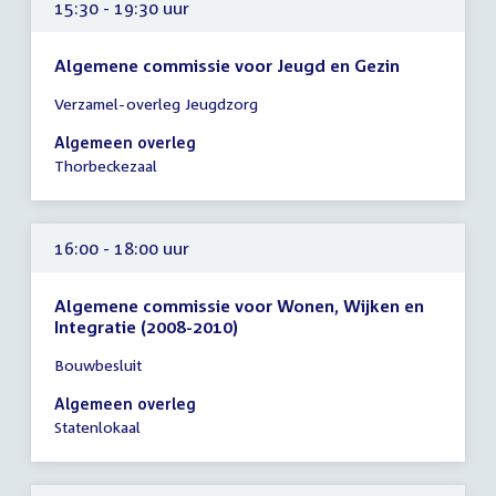
15:30 - 19:30 uur
Algemene commissie voor Jeugd en Gezin
Tijd
Verzamel-overleg Jeugdzorg
vergadering
15:30
Algemeen overleg
-
Thorbeckezaal
19:30
uur
16:00 - 18:00 uur
Algemene commissie voor Wonen, Wijken en
Integratie (2008-2010)
Tijd
Bouwbesluit
vergadering
16:00
Algemeen overleg
-
Statenlokaal
18:00
uur