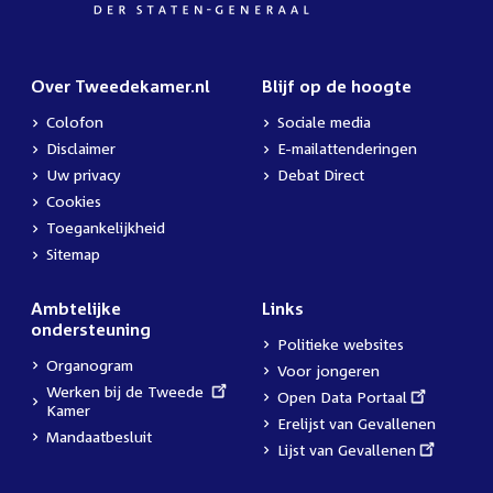
Over Tweedekamer.nl
Blijf op de hoogte
Colofon
Sociale media
Disclaimer
E-mailattenderingen
Uw privacy
Debat Direct
Cookies
Toegankelijkheid
Sitemap
Ambtelijke
Links
ondersteuning
Politieke websites
Organogram
Voor jongeren
External
Werken bij de Tweede
External
Open Data Portaal
link:
Kamer
link:
Erelijst van Gevallenen
Mandaatbesluit
External
Lijst van Gevallenen
link: