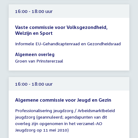
16:00 - 18:00 uur
Vaste commissie voor Volksgezondheid,
Welzijn en Sport
Tijd
Informele EU-Gehandicaptenraad en Gezondheidsraad
vergadering
16:00
Algemeen overleg
-
Groen van Prinstererzaal
18:00
uur
16:00 - 18:00 uur
Algemene commissie voor Jeugd en Gezin
Tijd
Professionalisering jeugdzorg / Arbeidsmarktbeleid
vergadering
jeugdzorg (geannuleerd; agendapunten van dit
16:00
overleg zijn opgenomen in het verzamel-AO
-
Jeugdzorg op 11 mei 2010)
18:00