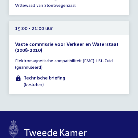
-
Wttewaall van Stoetwegenzaal
18:00
uur
19:00 - 21:00 uur
Vaste commissie voor Verkeer en Waterstaat
(2008-2010)
Tijd
Elektromagnetische compatibiliteit (EMC) HSL-Zuid
vergadering
(geannuleerd)
19:00
-
Technische briefing
21:00
(besloten)
uur