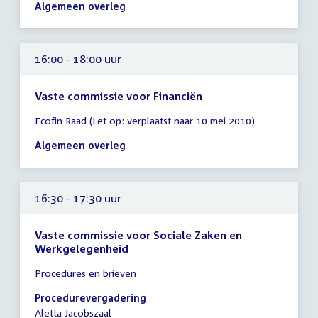
uur
Algemeen overleg
16:00 - 18:00 uur
Vaste commissie voor Financiën
Tijd
Ecofin Raad (Let op: verplaatst naar 10 mei 2010)
vergadering
16:00
Algemeen overleg
-
18:00
uur
16:30 - 17:30 uur
Vaste commissie voor Sociale Zaken en
Werkgelegenheid
Tijd
Procedures en brieven
vergadering
16:30
Procedurevergadering
-
Aletta Jacobszaal