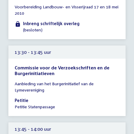
Tijd
Voorbereiding Landbouw- en Visserijraad 17 en 18 mei
vergadering
2010
tot
12:00
Inbreng schriftelijk overleg
uur
(besloten)
13:30 - 13:45 uur
Commissie voor de Verzoekschriften en de
Burgerinitiatieven
Tijd
Aanbieding van het Burgerinitiatief van de
vergadering
Lymevereniging
13:30
-
Petitie
13:45
Petitie Statenpassage
uur
13:45 - 14:00 uur