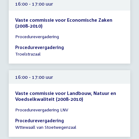
16:00 - 17:00 uur
Vaste commissie voor Economische Zaken
(2008-2010)
Tijd
Procedurevergadering
vergadering
16:00
Procedurevergadering
-
Troelstrazaal
17:00
uur
16:00 - 17:00 uur
Vaste commissie voor Landbouw, Natuur en
Voedselkwaliteit (2008-2010)
Tijd
Procedurevergadering LNV
vergadering
16:00
Procedurevergadering
-
Wttewaall van Stoetwegenzaal
17:00
uur