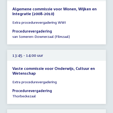
Algemene commissie voor Wonen, Wijken en
Integratie (2008-2010)
Tijd
Extra procedurevergadering WWI
vergadering
13:45
Procedurevergadering
-
van Someren-Downerzaal (Filmzaal)
14:00
uur
13:45 - 14:00 uur
Vaste commissie voor Onderwijs, Cultuur en
Wetenschap
Tijd
Extra procedurevergadering
vergadering
13:45
Procedurevergadering
-
Thorbeckezaal
14:00
uur