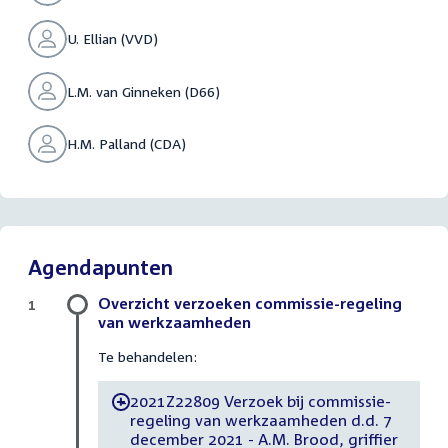
U. Ellian (VVD)
L.M. van Ginneken (D66)
H.M. Palland (CDA)
Agendapunten
Overzicht verzoeken commissie-regeling
1
van werkzaamheden
Te behandelen:
2021Z22809 Verzoek bij commissie-
-
regeling van werkzaamheden d.d. 7
december 2021 - A.M. Brood, griffier