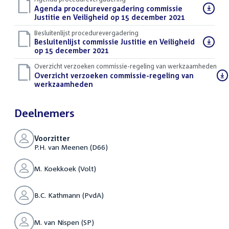
Download
Agenda procedurevergadering commissie
bestand:
Justitie en Veiligheid op 15 december 2021
(PDF)
Besluitenlijst procedurevergadering
Download
Besluitenlijst commissie Justitie en Veiligheid
bestand:
op 15 december 2021
(PDF)
Overzicht verzoeken commissie-regeling van werkzaamheden
Download
Overzicht verzoeken commissie-regeling van
bestand:
werkzaamheden
(PDF)
Deelnemers
Voorzitter
P.H. van Meenen (D66)
M. Koekkoek (Volt)
B.C. Kathmann (PvdA)
M. van Nispen (SP)