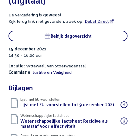
(digitaal)
De vergadering is
geweest
Kijk terug link niet gevonden. Zoek op:
External
Debat Direct
link:
Bekijk dagoverzicht
15 december 2021
14:30 - 16:00 uur
Locatie:
Wttewaall van Stoetwegenzaal
Commissie:
Justitie en Veiligheid
Bijlagen
Lijst met EU-voorstellen
Download
Lijst met EU-voorstellen tot 9 december 2021
(DOCX)
bestand:
Wetenschappelijke factsheet
Download
Wetenschappelijke factsheet Recidive als
bestand:
maatstaf voor effectiviteit
(PDF)
Agenda procedurevergadering