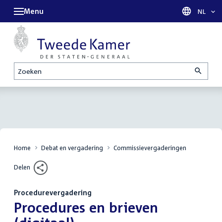
Menu
Taal sel
NL
Zoeken
Home
Debat en vergadering
Commissievergaderingen
Delen
Procedurevergadering
:
Procedures en brieven