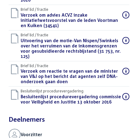
Brief lid / fractie
Download
Verzoek om advies ACVZ inzake
bestand:
initiatiefwetsvoorstel van de leden Voortman
en Kuiken (34541)
(DOCX)
Brief lid / fractie
Download
Uitvoering van de motie-Van Nispen/Swinkels
bestand:
over het verruimen van de inkomensgrenzen
voor gesubsidieerde rechtsbijstand (31 753, nr.
125)
(DOCX)
Brief lid / fractie
Download
Verzoek om reactie te vragen van de minister
bestand:
van V&J op het bericht dat agenten zelf DNA-
onderzoek gaan doen
(DOCX)
Besluitenlijst procedurevergadering
Download
Besluitenlijst procedurevergadering commissie
bestand:
voor Veiligheid en Justitie 13 oktober 2016
(PDF)
Deelnemers
Voorzitter