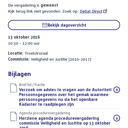
De vergadering is
geweest
Kijk terug link niet gevonden. Zoek op:
External
Debat Direct
link:
Bekijk dagoverzicht
13 oktober 2016
10:30 - 12:00 uur
Locatie:
Troelstrazaal
Commissie:
Veiligheid en Justitie (2010-2017)
Bijlagen
Brief lid / fractie
Download
Verzoek om advies te vragen aan de Autoriteit
bestand:
Persoonsgegevens over het gemak waarmee
persoonsgegevens nu via het openbare
Kadaster te raadplegen zijn
(DOCX)
Agenda procedurevergadering
Download
Herziene agenda procedurevergadering
bestand:
commissie Veiligheid en Justitie op 13 oktober
2016
(PDF)