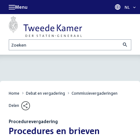
Menu
Taal sel
NL
Zoeken
Home
Debat en vergadering
Commissievergaderingen
Delen
Procedurevergadering
:
Procedures en brieven