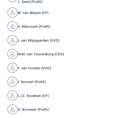
L. Ypma (PvdA)
M. van Nispen (SP)
A. Marcouch (PvdA)
J. van Wijngaarden (VVD)
M.M. van Toorenburg (CDA)
F. van Oosten (VVD)
J. Recourt (PvdA)
C.J.E. Kooiman (SP)
H. Brouwer (PvdA)