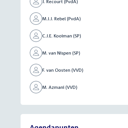
J. Recourt (PvdA)
M.J.J. Rebel (PvdA)
C.J.E. Kooiman (SP)
M. van Nispen (SP)
F. van Oosten (VVD)
M. Azmani (VVD)
Agendapunten