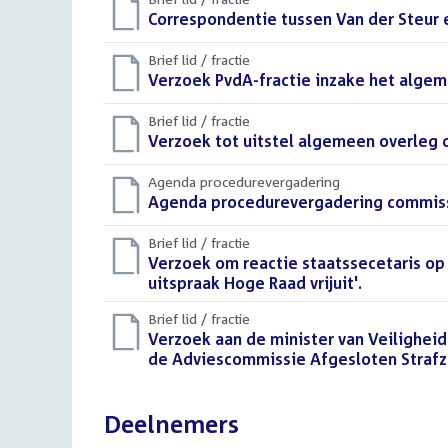
Download
Correspondentie tussen Van der Steur 
bestand:
Brief lid / fractie
Download
Verzoek PvdA-fractie inzake het alge
bestand:
Brief lid / fractie
Download
Verzoek tot uitstel algemeen overleg o
bestand:
Agenda procedurevergadering
Download
Agenda procedurevergadering commissie
bestand:
Brief lid / fractie
Download
Verzoek om reactie staatssecetaris op 
bestand:
uitspraak Hoge Raad vrijuit'.
(DOCX)
Brief lid / fractie
Download
Verzoek aan de minister van Veiligheid
bestand:
de Adviescommissie Afgesloten Strafz
Deelnemers