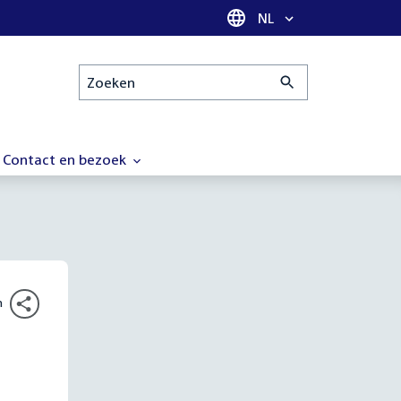
Taal selectie
NL
Zoeken
Contact en bezoek
n