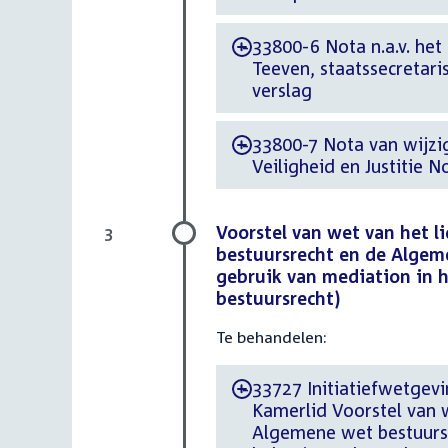
33800-6 Nota n.a.v. het 
-
Teeven, staatssecretari
verslag
33800-7 Nota van wijzigi
-
Veiligheid en Justitie N
Voorstel van wet van het l
3
bestuursrecht en de Algeme
gebruik van mediation in 
bestuursrecht)
Te behandelen:
33727 Initiatiefwetgevi
-
Kamerlid Voorstel van w
Algemene wet bestuursr