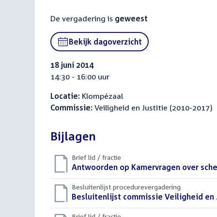
De vergadering is
geweest
Bekijk dagoverzicht
18 juni 2014
14:30 - 16:00 uur
Locatie:
Klompézaal
Commissie:
Veiligheid en Justitie (2010-2017)
Bijlagen
Brief lid / fractie
Download
Antwoorden op Kamervragen over sche
bestand:
Besluitenlijst procedurevergadering
Download
Besluitenlijst commissie Veiligheid en J
bestand:
Brief lid / fractie