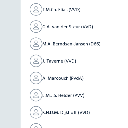
T.M.Ch. Elias (VVD)
G.A. van der Steur (VVD)
M.A. Berndsen-Jansen (D66)
J. Taverne (VVD)
A. Marcouch (PvdA)
L.M.J.S. Helder (PVV)
K.H.D.M. Dijkhoff (VVD)