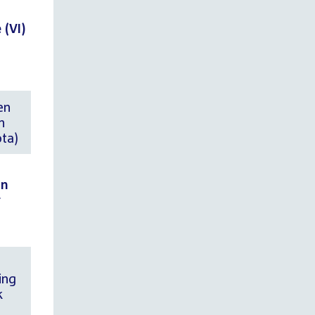
 (VI)
en
n
ota)
an
r
ing
k