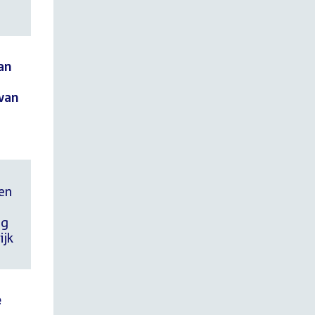
an
van
 en
ng
ijk
e