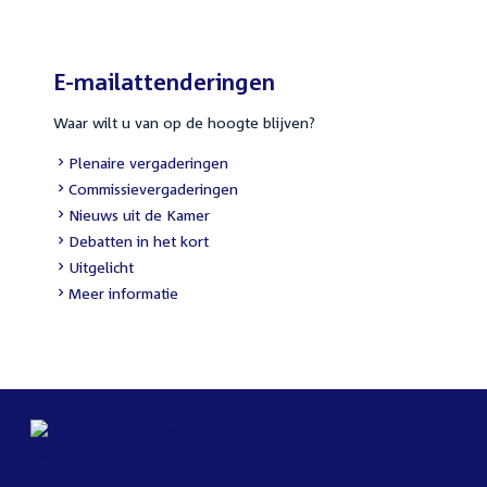
E-mailattenderingen
Waar wilt u van op de hoogte blijven?
External
Plenaire vergaderingen
link:
External
Commissievergaderingen
link:
External
Nieuws uit de Kamer
link:
External
Debatten in het kort
link:
External
Uitgelicht
link:
Meer informatie