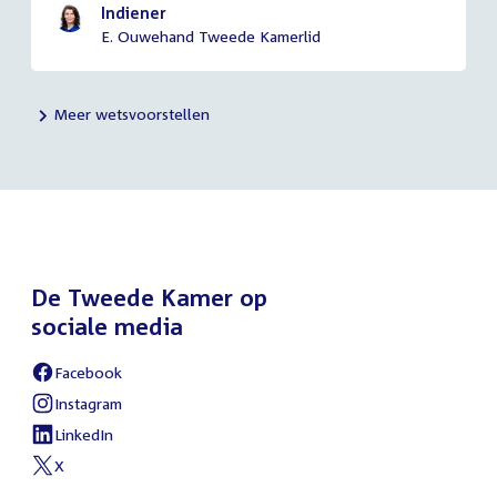
Indiener
E. Ouwehand Tweede Kamerlid
Meer wetsvoorstellen
De Tweede Kamer op
sociale media
Facebook
External
link:
Instagram
External
link:
LinkedIn
External
link:
X
External
link: