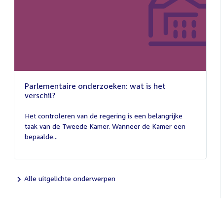
Parlementaire onderzoeken: wat is het
verschil?
13
juli
Het controleren van de regering is een belangrijke
2026
taak van de Tweede Kamer. Wanneer de Kamer een
bepaalde...
Alle uitgelichte onderwerpen