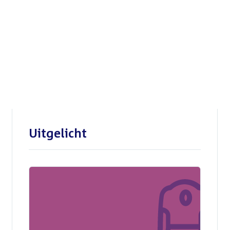
Openbare verhoren
parlementaire
enquêtecommissie Corona
Uitgelicht