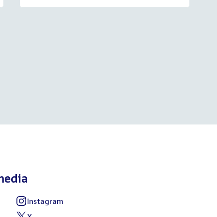
media
Instagram
External
link:
X