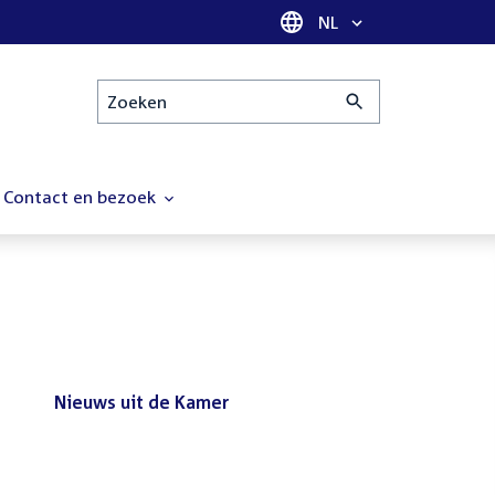
Taal selectie
NL
Zoeken
Contact en bezoek
Nieuws uit de Kamer
Nieuws
Bezoek de Tweede Kamer tijdens
uit
het reces