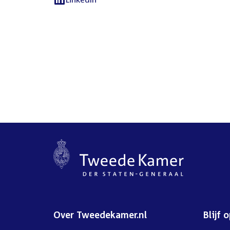
External
link:
Over Tweedekamer.nl
Blijf 