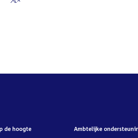
External
link:
op de hoogte
Ambtelijke ondersteuni