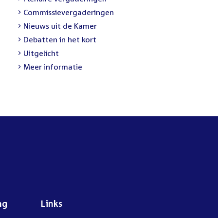
link:
External
Commissievergaderingen
link:
External
Nieuws uit de Kamer
link:
External
Debatten in het kort
link:
External
Uitgelicht
link:
Meer informatie
ng
Links