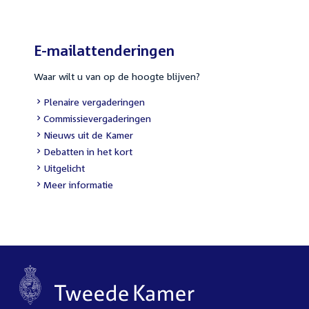
E-mailattenderingen
Waar wilt u van op de hoogte blijven?
External
Plenaire vergaderingen
link:
External
Commissievergaderingen
link:
External
Nieuws uit de Kamer
link:
External
Debatten in het kort
link:
External
Uitgelicht
link:
Meer informatie