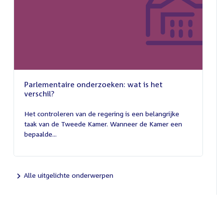
Parlementaire onderzoeken: wat is het
verschil?
13
juli
Het controleren van de regering is een belangrijke
2026
taak van de Tweede Kamer. Wanneer de Kamer een
bepaalde...
Alle uitgelichte onderwerpen