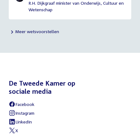
R.H. Dijkgraaf minister van Onderwijs, Cultuur en
Wetenschap
Meer wetsvoorstellen
De Tweede Kamer op
sociale media
Facebook
External
link:
Instagram
External
link:
LinkedIn
External
link:
X
External
link: