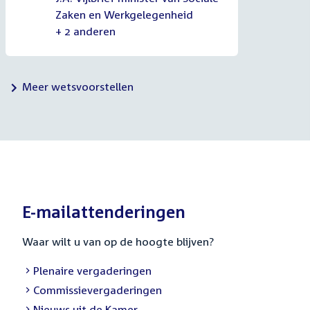
Zaken en Werkgelegenheid
+ 2 anderen
Meer wetsvoorstellen
E-mailattenderingen
Waar wilt u van op de hoogte blijven?
External
Plenaire vergaderingen
link:
External
Commissievergaderingen
link:
External
Nieuws uit de Kamer