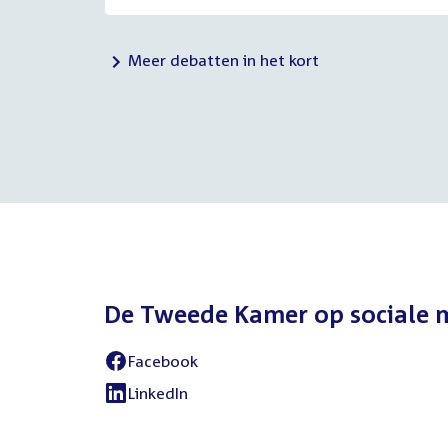
Meer debatten in het kort
De Tweede Kamer op sociale 
Facebook
External
link:
LinkedIn
External
link: