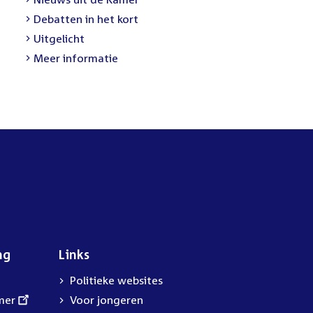
link:
External
Debatten in het kort
link:
External
Uitgelicht
link:
Meer informatie
ng
Links
Politieke websites
mer
Voor jongeren