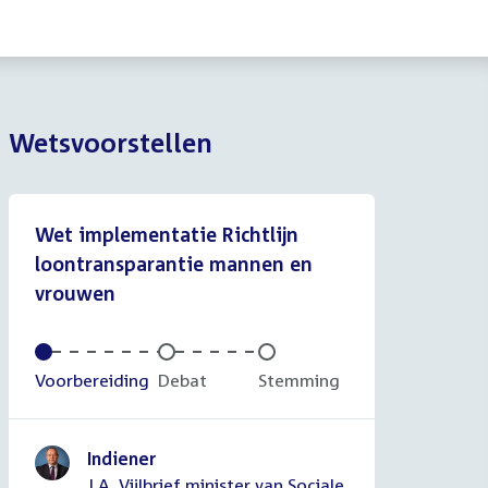
Wetsvoorstellen
Wet implementatie Richtlijn
loontransparantie mannen en
vrouwen
Voltooid:
Voorbereiding
Onvoltooid:
Debat
Onvoltooid:
Stemming
Indiener
J.A. Vijlbrief minister van Sociale