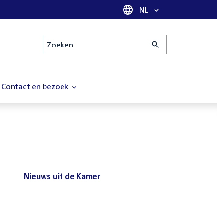
Taal selectie
NL
Zoeken
Contact en bezoek
Nieuws uit de Kamer
Nieuws
Bezoek de Tweede Kamer tijdens
uit
het reces