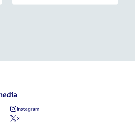
media
Instagram
External
link:
X
External
link: