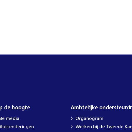
op de hoogte
Ambtelijke ondersteuni
ale media
Organogram
ilattenderingen
External
Werken bij de Tweede Ka