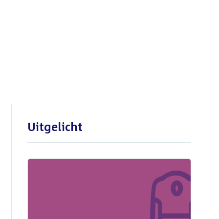
Openbare verhoren
parlementaire
enquêtecommissie Corona
Uitgelicht