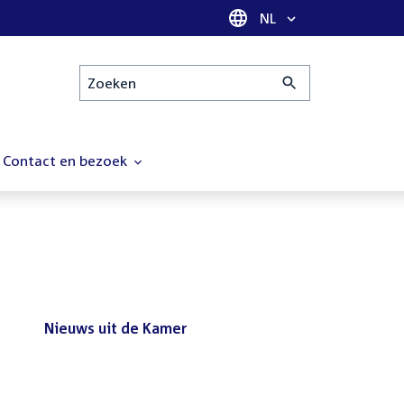
Taal selectie
NL
Zoeken
Contact en bezoek
Nieuws uit de Kamer
Nieuws
Bezoek de Tweede Kamer tijdens
uit
het reces