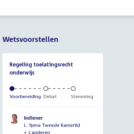
Wetsvoorstellen
Regeling toelatingsrecht
onderwijs
Voltooid:
Voorbereiding
Onvoltooid:
Debat
Onvoltooid:
Stemming
Indiener
L. Ypma Tweede Kamerlid
+ 3 anderen