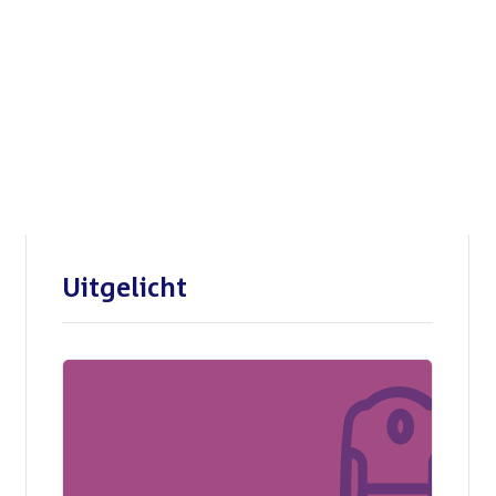
Openbare verhoren
parlementaire
enquêtecommissie Corona
Uitgelicht