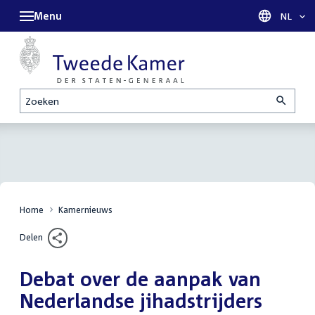
Menu
Taal sel
NL
Zoeken
Home
Kamernieuws
Delen
Debat over de aanpak van
Nederlandse jihadstrijders