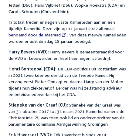
Jetten (D66), Hans Vijlbrief (D66), Wopke Hoekstra (CDA) en
Carola Schouten (ChristenUnie).
In totaal treden er negen vaste Kamerleden aan en een
tijdelijk Kamerlid. Deze zijn op 11 januari 2022 allemaal
External
benoemd door de Kiesraad
. Van deze nieuwe Kamerleden
link:
worden er acht dinsdag 18 januari beëdigd.
Harry Bevers (VVD):
Harry Bevers is gemeenteraadslid voor
de VVD in Leeuwarden en heeft een eigen ict-bedrijf.
Henri Bontenbal (CDA):
De CDA-politicus uit Rotterdam was
in 2021 twee keer eerder lid van de Tweede Kamer. Hij
verving eerst Pieter Omtzigt en daarna Harry van der Molen
tijdens hun ziekteverlof. Eerder was hij zelfstandig adviseur
en beleidsmedewerker bij het CDA.
Stieneke van der Graaf (CU):
Stieneke van der Graaf was
van 31 oktober 2017 tot 31 maart 2021 Kamerlid namens de
ChristenUnie. Zij was toen ook lid en ondervoorzitter van de
parlementaire commissie Aardgaswinning Groningen.
Erik Haverkort (VVD):
Erik Haverkort is sinds 2014