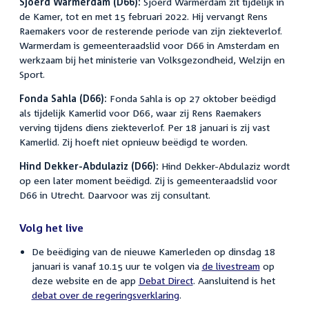
Sjoerd Warmerdam (D66):
Sjoerd Warmerdam zit tijdelijk in
de Kamer, tot en met 15 februari 2022. Hij vervangt Rens
Raemakers voor de resterende periode van zijn ziekteverlof.
Warmerdam is gemeenteraadslid voor D66 in Amsterdam en
werkzaam bij het ministerie van Volksgezondheid, Welzijn en
Sport.
Fonda Sahla (D66):
Fonda Sahla is op 27 oktober beëdigd
als tijdelijk Kamerlid voor D66, waar zij Rens Raemakers
verving tijdens diens ziekteverlof. Per 18 januari is zij vast
Kamerlid. Zij hoeft niet opnieuw beëdigd te worden.
Hind Dekker-Abdulaziz (D66):
Hind Dekker-Abdulaziz wordt
op een later moment beëdigd. Zij is gemeenteraadslid voor
D66 in Utrecht. Daarvoor was zij consultant.
Volg het live
De beëdiging van de nieuwe Kamerleden op dinsdag 18
januari is vanaf 10.15 uur te volgen via
de livestream
op
deze website en de app
Debat Direct
. Aansluitend is het
debat over de regeringsverklaring
.