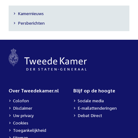
Kamernieuws
Secundaire
Persberichten
navigatie
Over Tweedekamer.nl
Blijf op de hoogte
Colofon
Sociale media
Disclaimer
E-mailattenderingen
Uw privacy
Debat Direct
Cookies
Toegankelijkheid
Sitemap