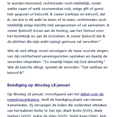
te worden benoemd, rechtstreeks noch middellijk, onder
welke naam of welk voorwendsel ook, enige gift of gunst
heb gegeven of beloofd. Ik zweer (verklaar en beloof), dat
ik, om iets in dit ambt te doen of te laten, rechtstreeks noch
middellijk enige belofte heb aangenomen of zal aannemen. Ik
zweer (beloof) trouw aan de Koning, aan het
Statuut
voor
het Koninkrijk en aan de Grondwet. Ik zweer (beloof) dat ik
de plichten die mijn ambt oplegt getrouw zal vervullen."
Wie de eed aflegt, moet vervolgens de twee voorste vingers
van zijn rechterhand aaneengesloten opsteken en daarbij de
woorden uitspreken: "Zo waarlijk helpe mij God almachtig."
Wie de belofte aflegt, spreekt de woorden: "Dat verklaar en
beloof ik".
Beëdiging op dinsdag 18 januari
Op dinsdag 18 januari, voorafgaand aan het
debat over de
regeringsverklaring
, vindt de beëdiging plaats van nieuwe
Kamerleden. Zij vervangen de leden die onderdeel uitmaken
van het kabinet-Rutte IV. Dat zijn: Mark Rutte (VVD), Mark
Harbers (VVD), Aukje de Vries (VVD), Sigrid Kaag (D66), Rob