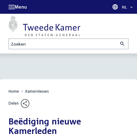
Menu
Taal sel
NL
Zoeken
Home
Kamernieuws
Delen
Beëdiging nieuwe
Kamerleden