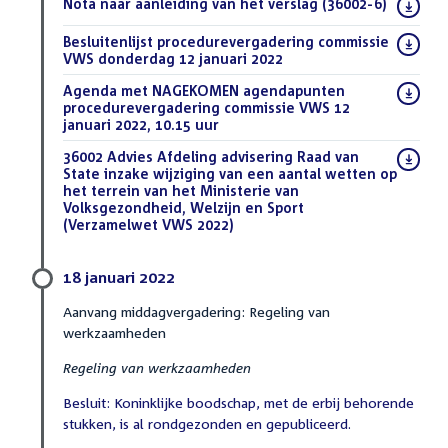
Download
Nota naar aanleiding van het verslag (36002-6)
(PDF)
bestand:
Download
Besluitenlijst procedurevergadering commissie
bestand:
VWS donderdag 12 januari 2022
(PDF)
Download
Agenda met NAGEKOMEN agendapunten
bestand:
procedurevergadering commissie VWS 12
januari 2022, 10.15 uur
(PDF)
Download
36002 Advies Afdeling advisering Raad van
bestand:
State inzake wijziging van een aantal wetten op
het terrein van het Ministerie van
Volksgezondheid, Welzijn en Sport
(Verzamelwet VWS 2022)
(DOCX)
18 januari 2022
Aanvang middagvergadering: Regeling van
werkzaamheden
Regeling van werkzaamheden
Besluit: Koninklijke boodschap, met de erbij behorende
stukken, is al rondgezonden en gepubliceerd.