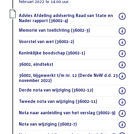
februari 2022 te 14.00 uur.
Download
Advies Afdeling advisering Raad van State en
bestand:
Nader rapport (36002-4)
(PDF)
Download
Memorie van toelichting (36002-3)
(PDF)
bestand:
Download
Voorstel van wet (36002-2)
(PDF)
bestand:
Download
Koninklijke boodschap (36002-1)
(PDF)
bestand:
Download
36002, eindtekst
(DOCX)
bestand:
Download
36002, bijgewerkt t/m nr. 12 (Derde NvW d.d. 23
bestand:
november 2022)
(DOCX)
Download
Derde nota van wijziging (36002-12)
(PDF)
bestand:
Download
Tweede nota van wijziging (36002-11)
(PDF)
bestand:
Download
Nota naar aanleiding van het verslag (36002-9)
(PDF)
bestand:
Download
Nota van wijziging (36002-7)
(PDF)
bestand: