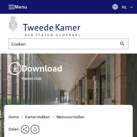
Menu
Taal sel
NL
Zoeken
Download
Kamerstuk
Home
Kamerstukken
Wetsvoorstellen
Delen