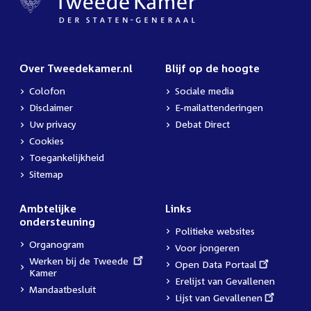
Over Tweedekamer.nl
Blijf op de hoogte
Colofon
Sociale media
Disclaimer
E-mailattenderingen
Uw privacy
Debat Direct
Cookies
Toegankelijkheid
Sitemap
Ambtelijke
Links
ondersteuning
Politieke websites
Organogram
Voor jongeren
External
Werken bij de Tweede
External
Open Data Portaal
link:
Kamer
link:
Erelijst van Gevallenen
Mandaatbesluit
External
Lijst van Gevallenen
link: