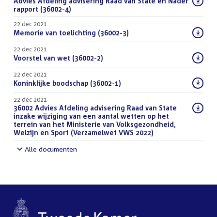
Download
Advies Afdeling advisering Raad van State en Nader
bestand:
rapport (36002-4)
(PDF)
22 dec 2021
Download
Memorie van toelichting (36002-3)
(PDF)
bestand:
22 dec 2021
Download
Voorstel van wet (36002-2)
(PDF)
bestand:
22 dec 2021
Download
Koninklijke boodschap (36002-1)
(PDF)
bestand:
22 dec 2021
Download
36002 Advies Afdeling advisering Raad van State
bestand:
inzake wijziging van een aantal wetten op het
terrein van het Ministerie van Volksgezondheid,
Welzijn en Sport (Verzamelwet VWS 2022)
(DOCX)
Alle documenten