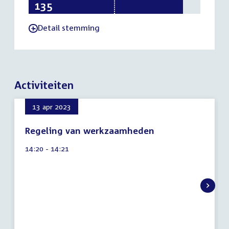
135
75
150
Detail stemming
-
Activiteiten
13 apr 2023
Regeling van werkzaamheden
9
Tijd
14:20 - 14:21
augustus
activiteit:
2026