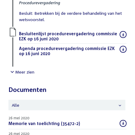
Procedurevergadering
Besluit: Betrekken bij de verdere behandeling van het
wetsvoorstel.
Download
Besluitenlijst procedurevergadering commissie
bestand:
EZK op 16 juni 2020
(PDF)
Download
Agenda procedurevergadering commissie EZK
bestand:
op 16 juni 2020
(PDF)
Meer zien
Documenten
Alle
26 mei 2020
Download
Memorie van toelichting (35472-2)
(PDF)
bestand:
26 mei 2020