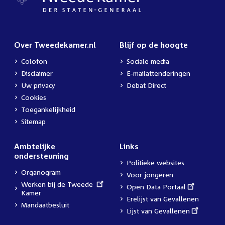
Over Tweedekamer.nl
Blijf op de hoogte
Colofon
Sociale media
Disclaimer
E-mailattenderingen
Uw privacy
Debat Direct
Cookies
Toegankelijkheid
Sitemap
Ambtelijke
Links
ondersteuning
Politieke websites
Organogram
Voor jongeren
External
Werken bij de Tweede
External
Open Data Portaal
link:
Kamer
link:
Erelijst van Gevallenen
Mandaatbesluit
External
Lijst van Gevallenen
link: