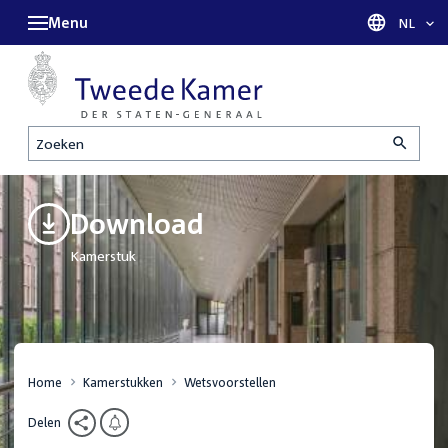
Menu
Taal sel
NL
Zoeken
Download
Kamerstuk
Home
Kamerstukken
Wetsvoorstellen
Delen