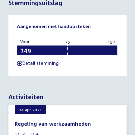
Stemmingsuitslag
Aangenomen met handopsteken
Voor
:
75
Vereist:
150
Totaal:
149
75
150
Detail stemming
-
Activiteiten
14 apr 2021
Regeling van werkzaamheden
9
Tijd
14:10 - 14:45