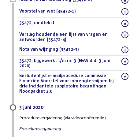
bestand:
Download
Voorstel van wet (35472-1)
(PDF)
bestand:
Download
35472, eindtekst
(DOCX)
bestand:
Download
Verslag houdende een lijst van vragen en
bestand:
antwoorden (35472-4)
(PDF)
Download
Nota van wijziging (35472-3)
(PDF)
bestand:
Download
35472, bijgewerkt t/m nr. 3 (NvW d.d. 3 juni
bestand:
2020)
(DOCX)
Download
Besluitenlijst e-mailprocedure commissie
bestand:
FInanciën Voorstel voor inbrengtermijnen bij
drie incidentele suppletoire begrotingen
Noodpakket 2.0
(PDF)
3 juni 2020
Procedurevergadering (via videoconferentie)
Procedurevergadering