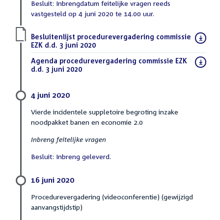
Besluit: Inbrengdatum feitelijke vragen reeds
vastgesteld op 4 juni 2020 te 14.00 uur.
Download
Besluitenlijst procedurevergadering commissie
bestand:
EZK d.d. 3 juni 2020
(PDF)
Download
Agenda procedurevergadering commissie EZK
bestand:
d.d. 3 juni 2020
(PDF)
4 juni 2020
Vierde incidentele suppletoire begroting inzake
noodpakket banen en economie 2.0
Inbreng feitelijke vragen
Besluit: Inbreng geleverd.
16 juni 2020
Procedurevergadering (videoconferentie) (gewijzigd
aanvangstijdstip)