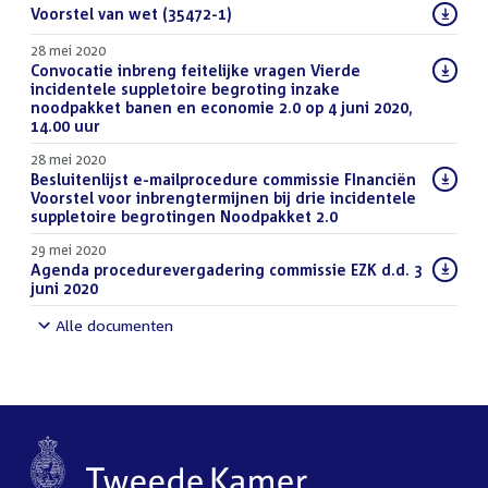
Download
Voorstel van wet (35472-1)
(PDF)
bestand:
28 mei 2020
Download
Convocatie inbreng feitelijke vragen Vierde
bestand:
incidentele suppletoire begroting inzake
noodpakket banen en economie 2.0 op 4 juni 2020,
14.00 uur
(PDF)
28 mei 2020
Download
Besluitenlijst e-mailprocedure commissie FInanciën
bestand:
Voorstel voor inbrengtermijnen bij drie incidentele
suppletoire begrotingen Noodpakket 2.0
(PDF)
29 mei 2020
Download
Agenda procedurevergadering commissie EZK d.d. 3
bestand:
juni 2020
(PDF)
Alle documenten