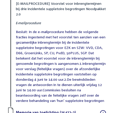
[E-MAILPROCEDURE] Voorstel voor inbrengtermijnen
bij drie incidentele suppletoire begrotingen Noodpakket
2.0
E-mailprocedure
Besluit: In de e-mailprocedure hebben de volgende
fracties ingestemd met het voorstel ten aanzien van een
gezamenlijke inbrengtermijn bij de incidentele
suppletoire begrotingen voor EZK en SZW: VVD, CDA,
D66, GroenLinks, SP, CU, PvdD, 50PLUS, SGP. Dat
betekent dat het voorstel voor de inbrengtermijn bij
genoemde begrotingen is aangenomen.1.Inbrengtermijn
voor verslag (feitelijke vragen) over de afzonderlijke
incidentele suppletoire begrotingen vaststellen op
donderdag 4 juni te 14.00 uur.2.De bewindslieden
vragen de antwoorden in te dienen uiterlijk vrijdag 12
juni te 14.00 uur.Commissies besluiten na
beantwoording van de feitelijke vragen zelf over de
verdere behandeling van ‘hun’ suppletoire begrotingen
Download
Memorie van toelichting (35472-2)
(PDF)