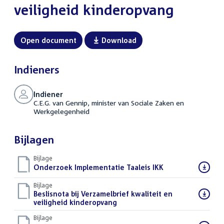
veiligheid kinderopvang
Open document
Download
Indieners
Indiener
C.E.G. van Gennip, minister van Sociale Zaken en
Werkgelegenheid
Bijlagen
Bijlage
Download
Onderzoek Implementatie Taaleis IKK
(PDF)
bestand:
Bijlage
Download
Beslisnota bij Verzamelbrief kwaliteit en
bestand:
veiligheid kinderopvang
(PDF)
Bijlage