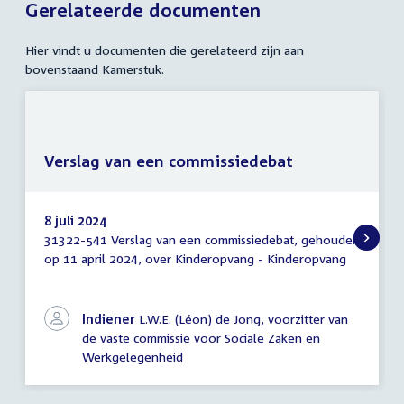
Gerelateerde documenten
Hier vindt u documenten die gerelateerd zijn aan
bovenstaand Kamerstuk.
Verslag van een commissiedebat
8 juli 2024
31322-541 Verslag van een commissiedebat, gehouden
Verslag
op 11 april 2024, over Kinderopvang - Kinderopvang
van
een
commissiedebat
Indiener
L.W.E. (Léon) de Jong, voorzitter van
de vaste commissie voor Sociale Zaken en
Werkgelegenheid