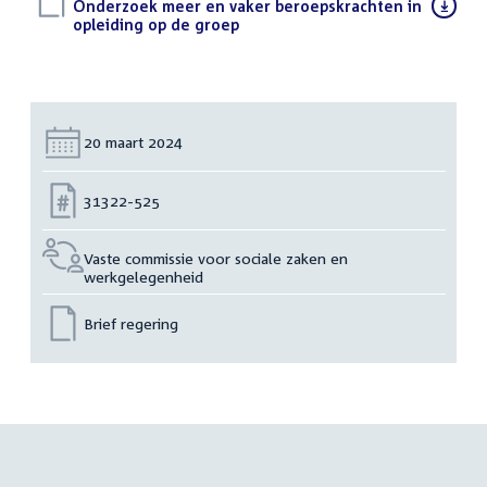
Download
Onderzoek meer en vaker beroepskrachten in
bestand:
opleiding op de groep
(PDF)
Datum:
20 maart 2024
Nummer:
31322-525
Vaste commissie voor sociale zaken en
werkgelegenheid
Brief regering