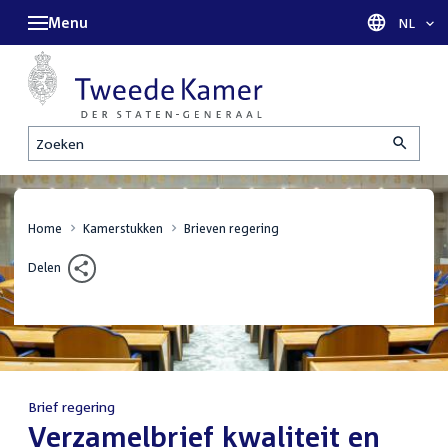
Menu
Taal sel
NL
Zoeken
Home
Kamerstukken
Brieven regering
Delen
Brief regering
:
Verzamelbrief kwaliteit en