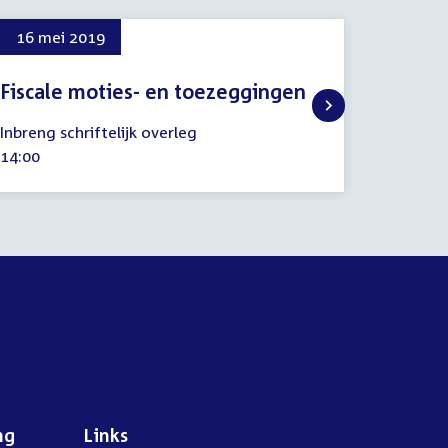
16 mei 2019
18 de
Fiscale moties- en toezeggingen
Regel
16
18
Inbreng schriftelijk overleg
Regelin
mei
decemb
Tijd
14:00
Tijd
14:25
2019
2019
activiteit:
activitei
ng
Links