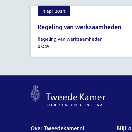
9 apr 2019
Regeling van werkzaamheden
9
Regeling van werkzaamheden
april
Tijd
15:45
2019
activiteit:
Over Tweedekamer.nl
Blijf 