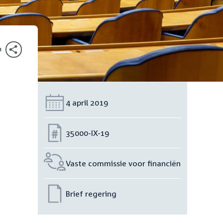
n
Datum:
4 april 2019
Nummer:
35000-IX-19
Vaste commissie voor financiën
Brief regering