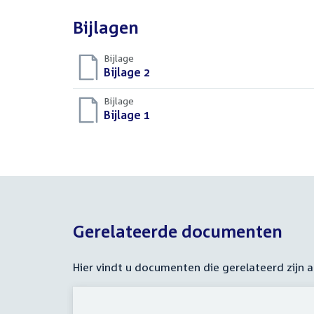
Bijlagen
Bijlage
Download
Bijlage 2
(DOCX)
bestand:
Bijlage
Download
Bijlage 1
(DOCX)
bestand:
Gerelateerde documenten
Hier vindt u documenten die gerelateerd zijn