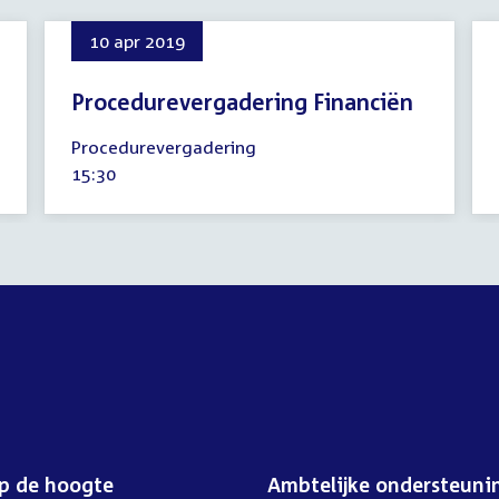
10 apr 2019
Procedurevergadering Financiën
10
Procedurevergadering
april
Tijd
15:30
2019
activiteit:
op de hoogte
Ambtelijke ondersteuni