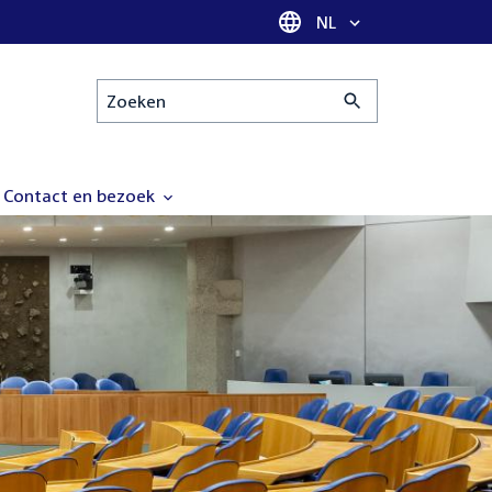
Taal selectie
NL
Zoeken
Contact en bezoek