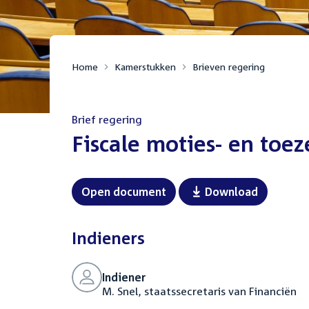
Home
Kamerstukken
Brieven regering
Brief regering
:
Fiscale moties- en to
Open document
Download
Indieners
Indiener
M. Snel, staatssecretaris van Financiën