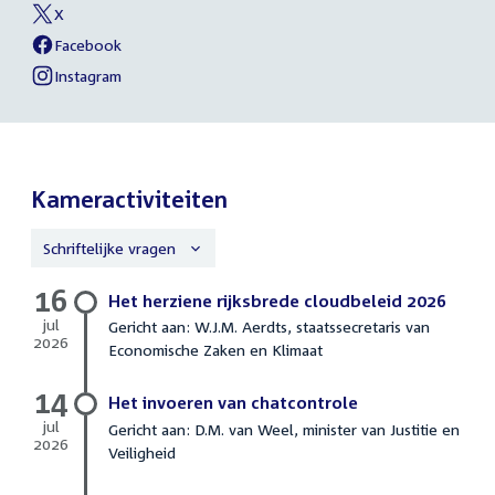
Kathmann
X
naar
External
van
link:
Barbara
Facebook
sociale
External
van
Kathmann
link:
Barbara
Instagram
media
External
van
Kathmann
link:
Barbara
Kathmann
Kameractiviteiten
Schriftelijke vragen
16
Schriftelijke
Het herziene rijksbrede cloudbeleid 2026
vragen
jul
Gericht aan: W.J.M. Aerdts, staatssecretaris van
2026
Economische Zaken en Klimaat
16
juli
14
2026
Het invoeren van chatcontrole
jul
Gericht aan: D.M. van Weel, minister van Justitie en
2026
Veiligheid
14
juli