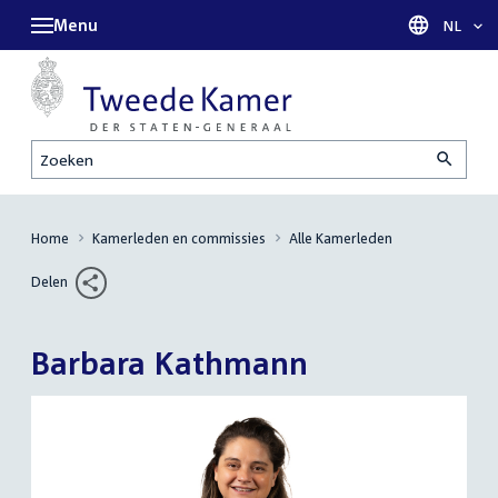
Menu
Taal sel
NL
Zoeken
Home
Kamerleden en commissies
Alle Kamerleden
Delen
Barbara Kathmann