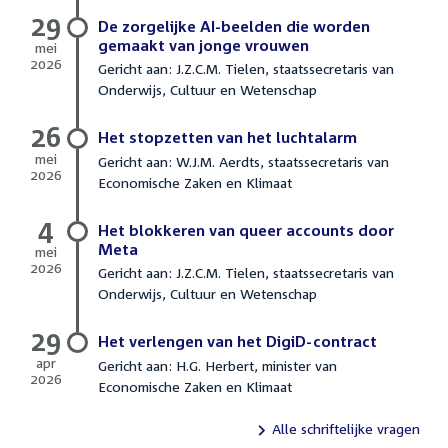
29
De zorgelijke AI-beelden die worden
gemaakt van jonge vrouwen
mei
2026
Gericht aan: J.Z.C.M. Tielen, staatssecretaris van
29
Onderwijs, Cultuur en Wetenschap
mei
2026
26
Het stopzetten van het luchtalarm
mei
Gericht aan: W.J.M. Aerdts, staatssecretaris van
2026
Economische Zaken en Klimaat
26
mei
4
2026
Het blokkeren van queer accounts door
Meta
mei
2026
Gericht aan: J.Z.C.M. Tielen, staatssecretaris van
4
Onderwijs, Cultuur en Wetenschap
mei
2026
29
Het verlengen van het DigiD-contract
apr
Gericht aan: H.G. Herbert, minister van
2026
Economische Zaken en Klimaat
29
april
Alle schriftelijke vragen
2026