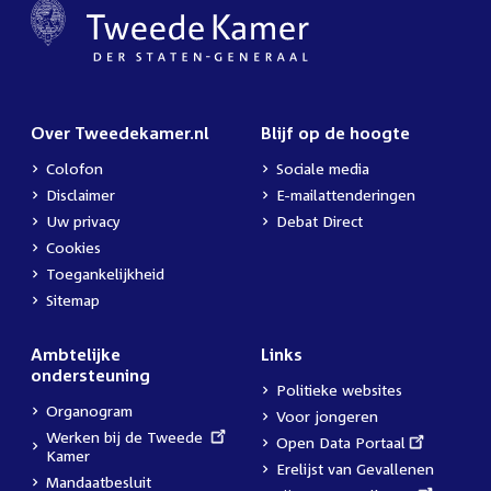
Over Tweedekamer.nl
Blijf op de hoogte
Colofon
Sociale media
Disclaimer
E-mailattenderingen
Uw privacy
Debat Direct
Cookies
Toegankelijkheid
Sitemap
Ambtelijke
Links
ondersteuning
Politieke websites
Organogram
Voor jongeren
External
Werken bij de Tweede
External
Open Data Portaal
link:
Kamer
link:
Erelijst van Gevallenen
Mandaatbesluit