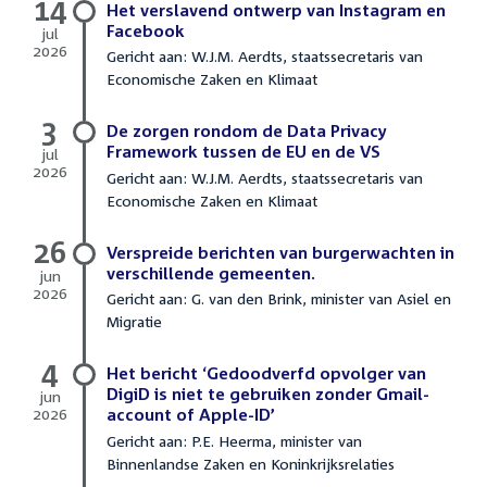
14
2026
Het verslavend ontwerp van Instagram en
Facebook
jul
2026
Gericht aan: W.J.M. Aerdts, staatssecretaris van
14
Economische Zaken en Klimaat
juli
2026
3
De zorgen rondom de Data Privacy
Framework tussen de EU en de VS
jul
2026
Gericht aan: W.J.M. Aerdts, staatssecretaris van
3
Economische Zaken en Klimaat
juli
2026
26
Verspreide berichten van burgerwachten in
verschillende gemeenten.
jun
2026
Gericht aan: G. van den Brink, minister van Asiel en
26
Migratie
juni
2026
4
Het bericht ‘Gedoodverfd opvolger van
DigiD is niet te gebruiken zonder Gmail-
jun
2026
account of Apple-ID’
4
Gericht aan: P.E. Heerma, minister van
juni
Binnenlandse Zaken en Koninkrijksrelaties
2026