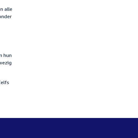
n alle
 onder
n hun
wezig
elfs