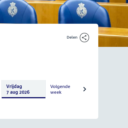
Delen
Vrijdag
Volgende
7 aug 2026
week
Vrijdag
Volgende
7
10
augustus
augustus
2026
2026