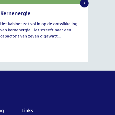
Kernenergie
Uitvo
2
1
Het kabinet zet vol in op de ontwikkeling
De commi
juli
juli
van kernenergie. Het streeft naar een
Werkgel
2026
2026
capaciteit van zeven gigawatt...
juli van
aanhoud
ng
Links