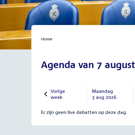
Home
Agenda van 7 august
Vorige
Maandag
week
3 aug 2026
Vorige
Maandag
27
3
Er zijn geen live debatten op deze dag.
juli
augustus
2026
2026