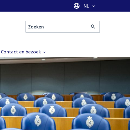
Taal selectie
NL
Zoeken
Contact en bezoek