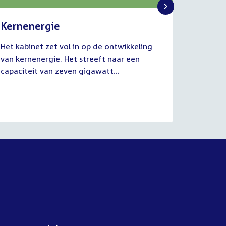
Kernenergie
Uitvo
2
1
Het kabinet zet vol in op de ontwikkeling
De commi
juli
juli
van kernenergie. Het streeft naar een
Werkgel
2026
2026
capaciteit van zeven gigawatt...
juli van
aanhoud