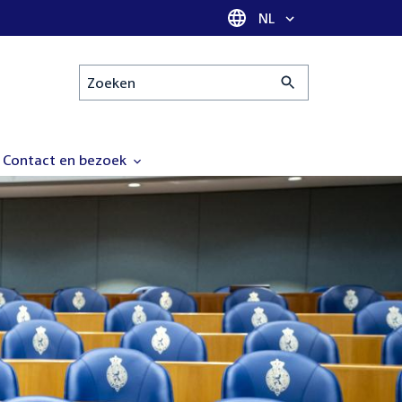
Taal selectie
NL
Zoeken
Contact en bezoek