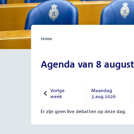
Home
Agenda van 8 august
Vorige
Maandag
week
3 aug 2026
Vorige
Maandag
27
3
Er zijn geen live debatten op deze dag.
juli
augustus
2026
2026