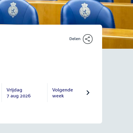
Delen
Vrijdag
Volgende
7 aug 2026
week
Vrijdag
Volgende
7
10
augustus
augustus
2026
2026