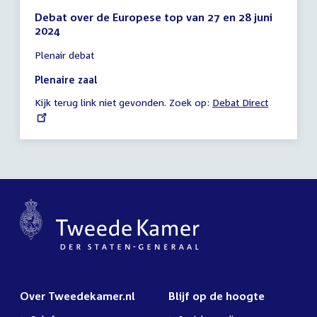
Debat over de Europese top van 27 en 28 juni
2024
Tijd
Plenair debat
vergadering
17:00
Plenaire zaal
-
Kijk terug link niet gevonden. Zoek op:
External
Debat Direct
21:58
link:
uur
Over Tweedekamer.nl
Blijf op de hoogte