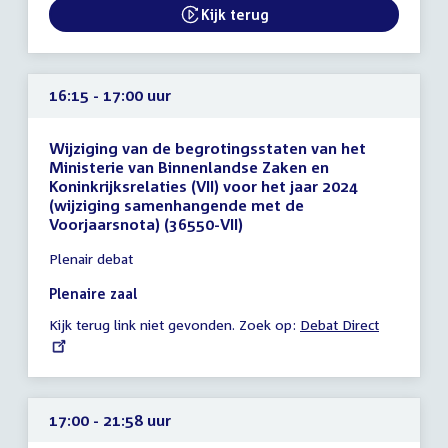
16:15
Kijk terug
External link:
uur
16:15 - 17:00 uur
Wijziging van de begrotingsstaten van het
Ministerie van Binnenlandse Zaken en
Koninkrijksrelaties (VII) voor het jaar 2024
(wijziging samenhangende met de
Voorjaarsnota) (36550-VII)
Tijd
Plenair debat
vergadering
16:15
Plenaire zaal
-
Kijk terug link niet gevonden. Zoek op:
External
Debat Direct
17:00
link:
uur
17:00 - 21:58 uur