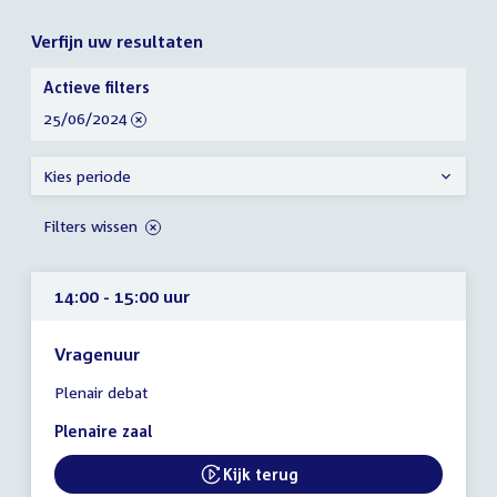
Verfijn uw resultaten
Verfijn
Actieve filters
uw
verwijder
25/06/2024
resultaten
filter
Kies periode
Filters wissen
14:00 - 15:00 uur
Vragenuur
Tijd
Plenair debat
vergadering
14:00
Plenaire zaal
-
15:00
Kijk terug
External link:
uur