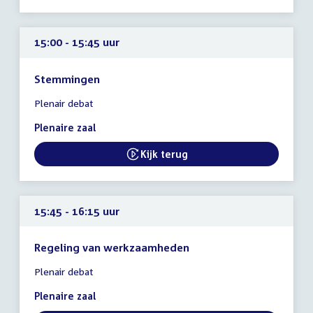
15:00 - 15:45 uur
Stemmingen
Tijd
Plenair debat
vergadering
15:00
Plenaire zaal
-
15:45
Kijk terug
External link:
uur
15:45 - 16:15 uur
Regeling van werkzaamheden
Tijd
Plenair debat
vergadering
15:45
Plenaire zaal
-