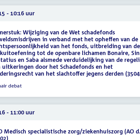
16
15 - 10:16 uur
erstuk: Wijziging van de Wet schadefonds
eldsmisdrijven in verband met het opheffen van de
htspersoonlijkheid van het fonds, uitbreiding van de
kuitoefening tot de openbare lichamen Bonaire, Sin
tatius en Saba alsmede verduidelijking van de regel
 uitkeringen door het Schadefonds en het
deringsrecht van het slachtoffer jegens derden (3504
nair debat
gadering
15
16
16 - 11:00 uur
 Medisch specialistische zorg/ziekenhuiszorg (AO d.
02)