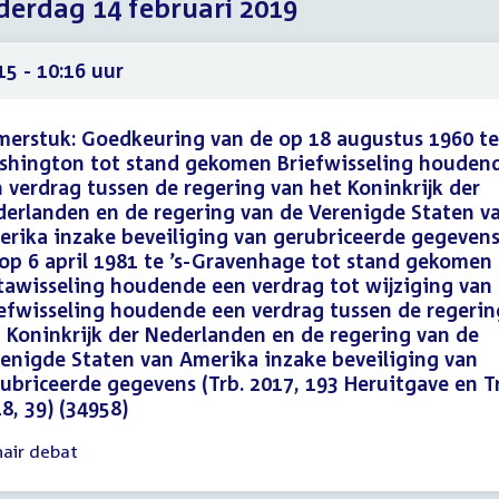
erdag 14 februari 2019
2019
2019
2019
15 - 10:16 uur
erstuk: Goedkeuring van de op 18 augustus 1960 te
shington tot stand gekomen Briefwisseling houden
 verdrag tussen de regering van het Koninkrijk der
erlanden en de regering van de Verenigde Staten v
rika inzake beveiliging van gerubriceerde gegeven
op 6 april 1981 te ’s-Gravenhage tot stand gekomen
awisseling houdende een verdrag tot wijziging van
efwisseling houdende een verdrag tussen de regerin
 Koninkrijk der Nederlanden en de regering van de
enigde Staten van Amerika inzake beveiliging van
ubriceerde gegevens (Trb. 2017, 193 Heruitgave en T
8, 39) (34958)
nair debat
gadering
15