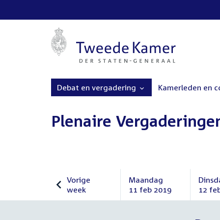
Debat en vergadering
Kamerleden en 
Plenaire Vergaderinge
Vorige
Maandag
Dinsd
week
11 feb 2019
12 fe
Vorige
Maandag
Dinsd
week
11
12
februari
febru