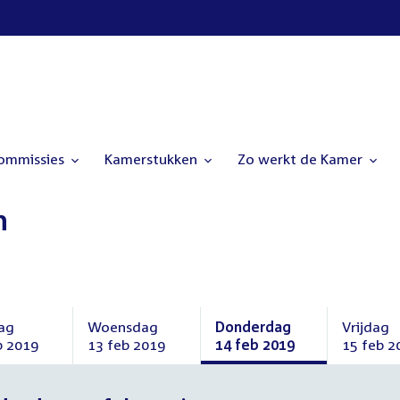
commissies
Kamerstukken
Zo werkt de Kamer
n
ag
Woensdag
Donderdag
Vrijdag
b 2019
13 feb 2019
14 feb 2019
15 feb 2
ag
Woensdag
Donderdag
Vrijdag
13
14
15
ari
februari
februari
februari