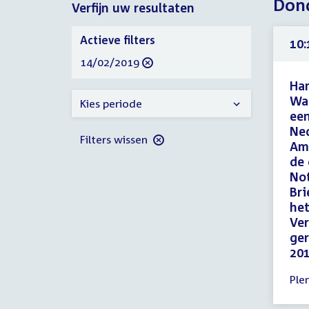
Dond
Verfijn uw resultaten
2019
2019
Verfijn
Actieve filters
10:
uw
verwijder
14/02/2019
resultaten
filter
Ham
Wa
Kies periode
een
Ned
Filters wissen
Ame
de 
Not
Bri
het
Ver
ger
201
Tijd
Ple
ver
10: