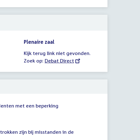
link:
Plenaire zaal
Kijk terug link niet gevonden.
Zoek op:
External
Debat Direct
link:
denten met een beperking
rokken zijn bij misstanden in de