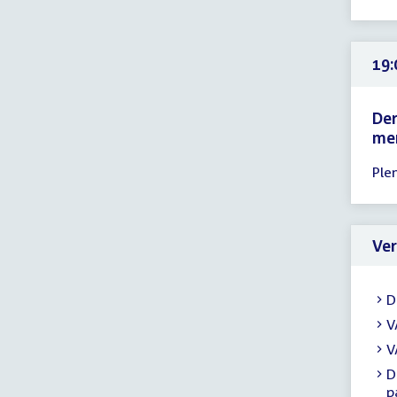
15:
-
19:
19:
uur
Der
me
Tijd
Ple
ver
19:
-
19:
Ver
uur
D
V
V
D
p