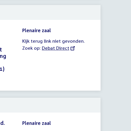
Plenaire zaal
Kijk terug link niet gevonden.
Zoek op:
External
Debat Direct
t
link:
ing
1)
d.
Plenaire zaal