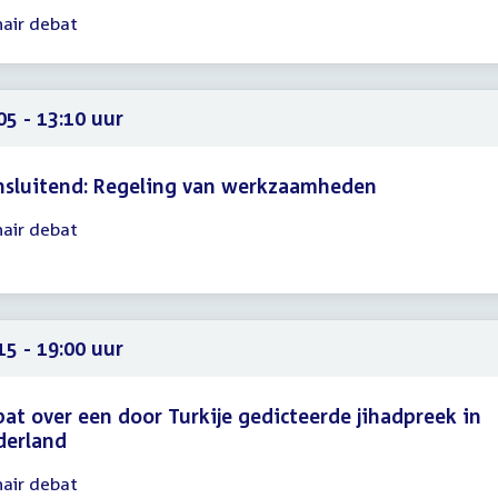
nair debat
gadering
00
05
05 - 13:10 uur
nsluitend: Regeling van werkzaamheden
nair debat
gadering
05
10
15 - 19:00 uur
at over een door Turkije gedicteerde jihadpreek in
derland
nair debat
gadering