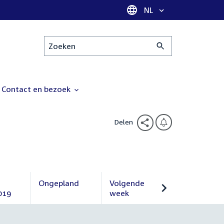
Taal selectie
NL
Zoeken
Contact en bezoek
Delen
Ongepland
Volgende
019
Ongepland
week
Volgende
week