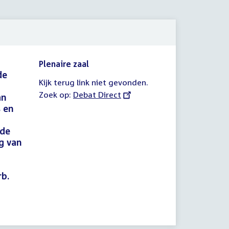
Plenaire zaal
de
Kijk terug link niet gevonden.
Zoek op:
External
Debat Direct
an
link:
s en
 de
g van
rb.