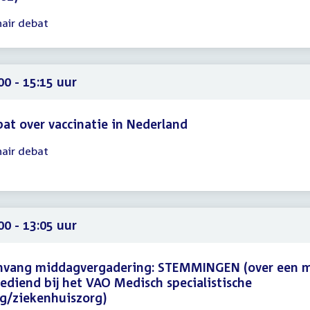
nair debat
gadering
16
00
00 - 15:15 uur
at over vaccinatie in Nederland
nair debat
gadering
00
15
00 - 13:05 uur
nvang middagvergadering: STEMMINGEN (over een 
ediend bij het VAO Medisch specialistische
g/ziekenhuiszorg)