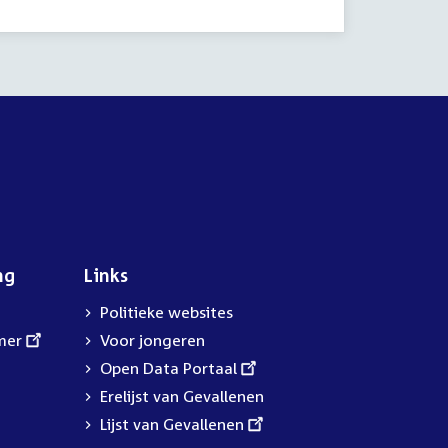
ng
Links
Politieke websites
mer
Voor jongeren
External
Open Data Portaal
link:
Erelijst van Gevallenen
External
Lijst van Gevallenen
link: