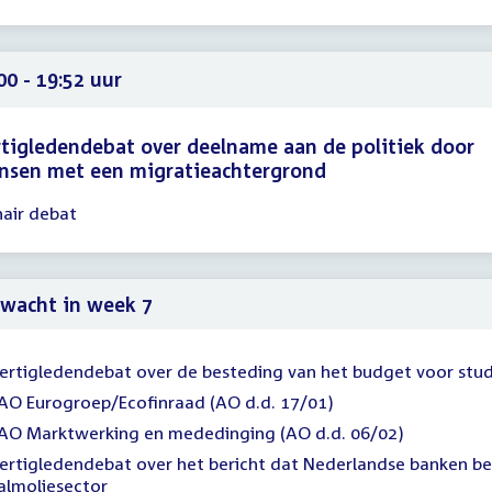
15
00
00 - 19:52 uur
tigledendebat over deelname aan de politiek door
nsen met een migratieachtergrond
nair debat
gadering
00
52
wacht in week 7
ertigledendebat over de besteding van het budget voor stu
AO Eurogroep/Ecofinraad (AO d.d. 17/01)
AO Marktwerking en mededinging (AO d.d. 06/02)
ertigledendebat over het bericht dat Nederlandse banken bet
almoliesector