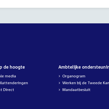
op de hoogte
Ambtelijke ondersteuni
ale media
Organogram
ilattenderingen
External
Werken bij de Tweede Ka
link:
t Direct
Mandaatbesluit