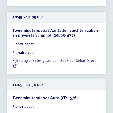
10:45 - 11:05 uur
Tweeminutendebat Aantallen vluchten zaken-
en privéjets Schiphol (29665-477)
Tijd
Plenair debat
vergadering
10:45
Plenaire zaal
-
Kijk terug link niet gevonden. Zoek op:
External
Debat Direct
11:05
link:
uur
11:05 - 11:30 uur
Tweeminutendebat Auto (CD 15/6)
Tijd
Plenair debat
vergadering