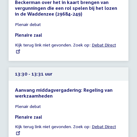
Beckerman over het in kaart brengen van
vergunningen die een rol spelen bij het lozen
in de Waddenzee (29684-249)
Tijd
Plenair debat
vergadering
11:50
Plenaire zaal
-
Kijk terug link niet gevonden. Zoek op:
External
Debat Direct
12:20
link:
uur
13:30 - 13:31 uur
Aanvang middagvergadering: Regeling van
werkzaamheden
Tijd
Plenair debat
vergadering
13:30
Plenaire zaal
-
Kijk terug link niet gevonden. Zoek op:
External
Debat Direct
13:31
link:
uur