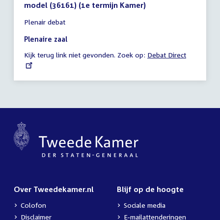
model (36161) (1e termijn Kamer)
Tijd
Plenair debat
vergadering
19:15
Plenaire zaal
-
Kijk terug link niet gevonden. Zoek op:
External
Debat Direct
20:08
link:
uur
Over Tweedekamer.nl
Blijf op de hoogte
Colofon
Sociale media
Disclaimer
E-mailattenderingen