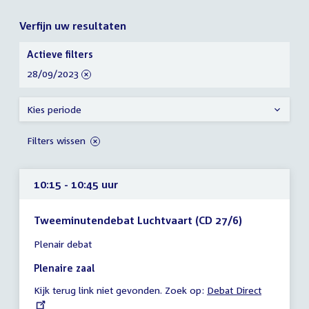
Verfijn uw resultaten
Verfijn
Actieve filters
uw
verwijder
28/09/2023
resultaten
filter
Kies periode
Filters wissen
10:15 - 10:45 uur
Tweeminutendebat Luchtvaart (CD 27/6)
Tijd
Plenair debat
vergadering
10:15
Plenaire zaal
-
Kijk terug link niet gevonden. Zoek op:
External
Debat Direct
10:45
link:
uur