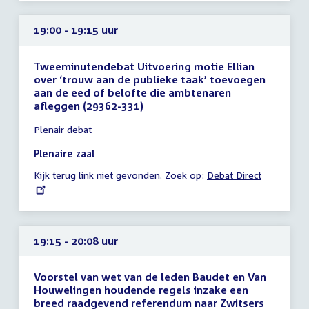
19:00 - 19:15 uur
Tweeminutendebat Uitvoering motie Ellian
over ‘trouw aan de publieke taak’ toevoegen
aan de eed of belofte die ambtenaren
afleggen (29362-331)
Tijd
Plenair debat
vergadering
19:00
Plenaire zaal
-
Kijk terug link niet gevonden. Zoek op:
External
Debat Direct
19:15
link:
uur
19:15 - 20:08 uur
Voorstel van wet van de leden Baudet en Van
Houwelingen houdende regels inzake een
breed raadgevend referendum naar Zwitsers