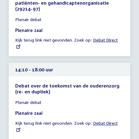
patiënten- en gehandicaptenorganisatie
(29214-97)
Tijd
Plenair debat
vergadering
13:50
Plenaire zaal
-
Kijk terug link niet gevonden. Zoek op:
External
Debat Direct
14:10
link:
uur
14:10 - 18:00 uur
Debat over de toekomst van de ouderenzorg
(re- en dupliek)
Tijd
Plenair debat
vergadering
14:10
Plenaire zaal
-
Kijk terug link niet gevonden. Zoek op:
External
Debat Direct
18:00
link:
uur