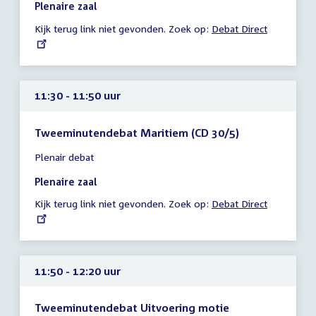
11:05
Plenaire zaal
-
Kijk terug link niet gevonden. Zoek op:
External
Debat Direct
11:30
link:
uur
11:30 - 11:50 uur
Tweeminutendebat Maritiem (CD 30/5)
Tijd
Plenair debat
vergadering
11:30
Plenaire zaal
-
Kijk terug link niet gevonden. Zoek op:
External
Debat Direct
11:50
link:
uur
11:50 - 12:20 uur
Tweeminutendebat Uitvoering motie