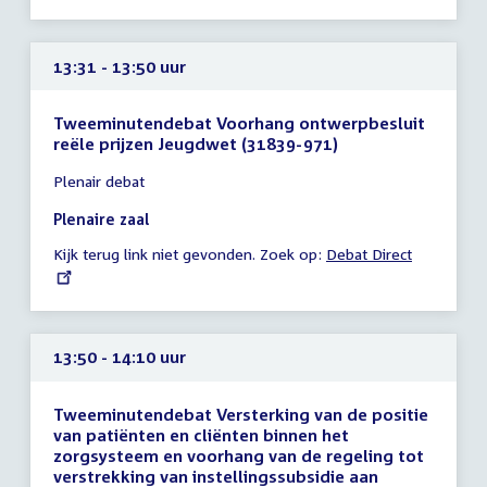
13:31 - 13:50 uur
Tweeminutendebat Voorhang ontwerpbesluit
reële prijzen Jeugdwet (31839-971)
Tijd
Plenair debat
vergadering
13:31
Plenaire zaal
-
Kijk terug link niet gevonden. Zoek op:
External
Debat Direct
13:50
link:
uur
13:50 - 14:10 uur
Tweeminutendebat Versterking van de positie
van patiënten en cliënten binnen het
zorgsysteem en voorhang van de regeling tot
verstrekking van instellingssubsidie aan