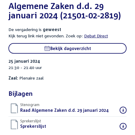
Algemene Zaken d.d. 29
januari 2024 (21501-02-2819)
De vergadering is
geweest
Kijk terug link niet gevonden. Zoek op:
Debat Direct
Bekijk dagoverzicht
25 januari 2024
21:30 - 21:40 uur
Zaal:
Plenaire zaal
Bijlagen
Stenogram
Download
Raad Algemene Zaken d.d. 29 januari 2024
()
bestand:
Sprekerslijst
Download
Sprekerslijst
()
bestand: