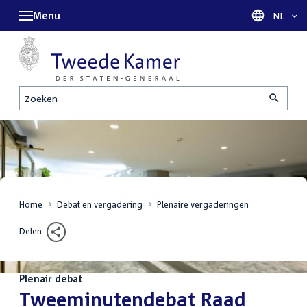
Menu
Taal sel
NL
Zoeken
Home
Debat en vergadering
Plenaire vergaderingen
Delen
Plenair debat
:
Tweeminutendebat Raad