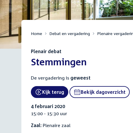
Home
Debat en vergadering
Plenaire vergaderi
Plenair debat
:
Stemmingen
De vergadering is
geweest
Kijk terug
Bekijk dagoverzicht
External link:
4 februari 2020
15:00 - 15:30 uur
Zaal:
Plenaire zaal