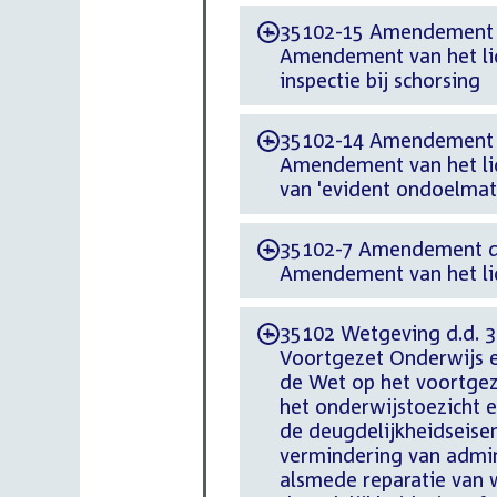
35102-15 Amendement d
-
Amendement van het li
inspectie bij schorsing
35102-14 Amendement d.
-
Amendement van het lid 
van 'evident ondoelmat
35102-7 Amendement d.
-
Amendement van het lid 
35102 Wetgeving d.d. 30
-
Voortgezet Onderwijs e
de Wet op het voortgez
het onderwijstoezicht 
de deugdelijkheidseis
vermindering van admini
alsmede reparatie van 