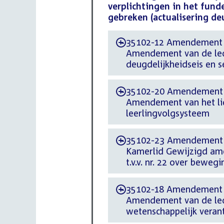
verplichtingen in het fund
gebreken (actualisering de
35102-12 Amendement d.
-
Amendement van de led
deugdelijkheidseis en s
35102-20 Amendement d.
-
Amendement van het lid B
leerlingvolgsysteem
35102-23 Amendement d
-
Kamerlid Gewijzigd am
t.v.v. nr. 22 over beweg
35102-18 Amendement d.
-
Amendement van de lede
wetenschappelijk vera