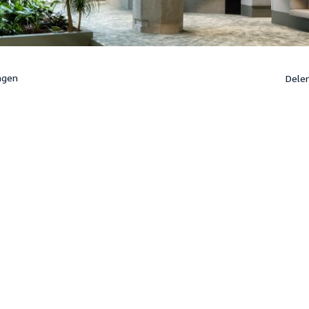
ngen
Dele