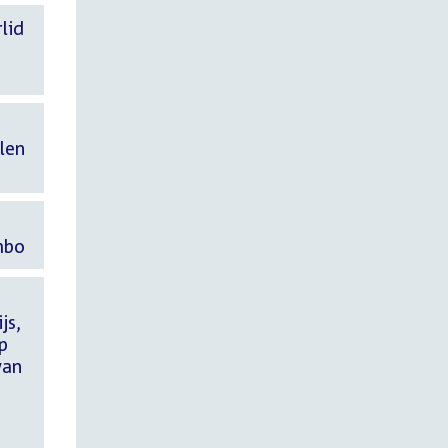
lid
len
d
mbo
js,
p
van