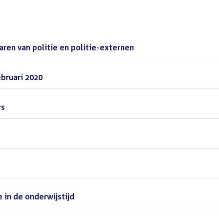
en van politie en politie-externen
()
ebruari 2020
()
rs
()
)
in de onderwijstijd
()