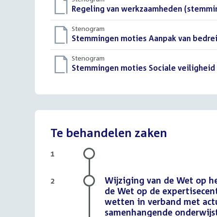
Download
Regeling van werkzaamheden (stemmi
bestand:
Stenogram
Download
Stemmingen moties Aanpak van bedreig
bestand:
Stenogram
Download
Stemmingen moties Sociale veiligheid 
bestand:
Te behandelen zaken
1
Wijziging van de Wet op he
2
de Wet op de expertisecent
wetten in verband met actu
samenhangende onderwijsto