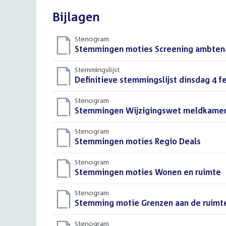
Bijlagen
Stenogram
Download
Stemmingen moties Screening ambtenar
bestand:
Stemmingslijst
Download
Definitieve stemmingslijst dinsdag 4 f
bestand:
Stenogram
Download
Stemmingen Wijzigingswet meldkame
bestand:
Stenogram
Download
Stemmingen moties Regio Deals
()
bestand:
Stenogram
Download
Stemmingen moties Wonen en ruimte
(
bestand:
Stenogram
Download
Stemming motie Grenzen aan de ruimte 
bestand:
Stenogram