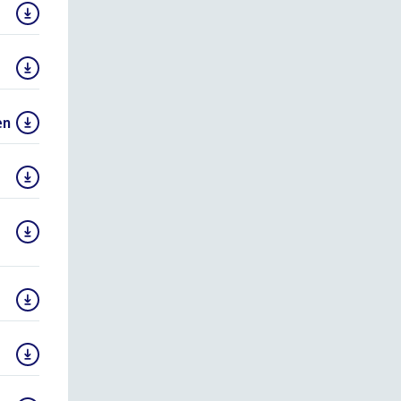
en
()