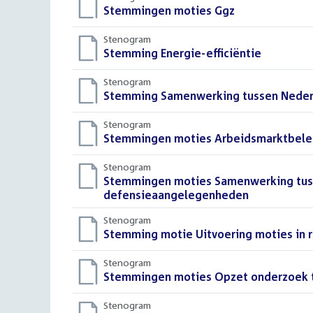
Download
Stemmingen moties Ggz
()
bestand:
Stenogram
Download
Stemming Energie-efficiëntie
()
bestand:
Stenogram
Download
Stemming Samenwerking tussen Nederl
bestand:
Stenogram
Download
Stemmingen moties Arbeidsmarktbele
bestand:
Stenogram
Download
Stemmingen moties Samenwerking tuss
bestand:
defensieaangelegenheden
()
Stenogram
Download
Stemming motie Uitvoering moties in r
bestand:
Stenogram
Download
Stemmingen moties Opzet onderzoek 
bestand:
Stenogram