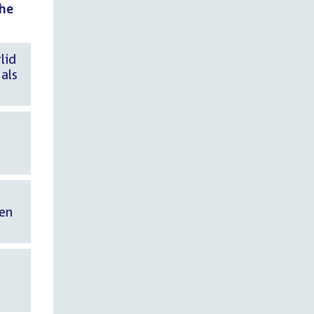
che
lid
als
en