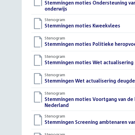
Download
Stemmingen moties Ondersteuning van 
bestand:
onderwijs
()
Stenogram
Download
Stemmingen moties Kweekvlees
()
bestand:
Stenogram
Download
Stemmingen moties Politieke heropvoe
bestand:
Stenogram
Download
Stemmingen moties Wet actualisering 
bestand:
Stenogram
Download
Stemmingen Wet actualisering deugdel
bestand:
Stenogram
Download
Stemmingen moties Voortgang van de kw
bestand:
Nederland
()
Stenogram
Download
Stemmingen Screening ambtenaren van 
bestand:
Stenogram