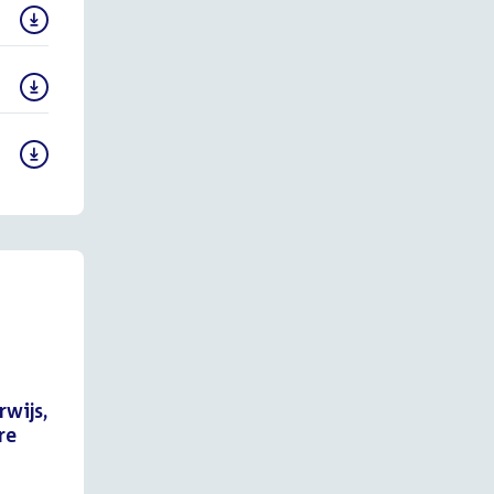
wijs,
re