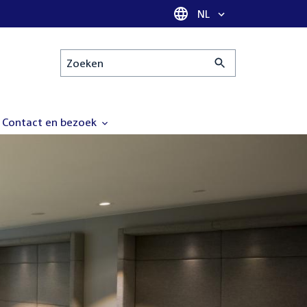
Taal selectie
NL
Zoeken
Contact en bezoek