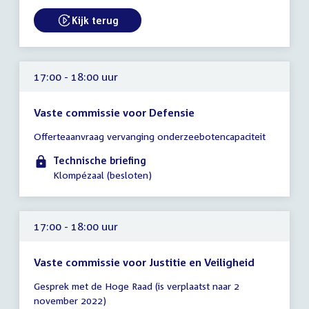
20:00
uur
Kijk terug
External link:
17:00 - 18:00 uur
Vaste commissie voor Defensie
Tijd
Offerteaanvraag vervanging onderzeebotencapaciteit
vergadering
17:00
Technische briefing
-
Klompézaal (besloten)
18:00
uur
17:00 - 18:00 uur
Vaste commissie voor Justitie en Veiligheid
Tijd
Gesprek met de Hoge Raad (is verplaatst naar 2
vergadering
november 2022)
17:00