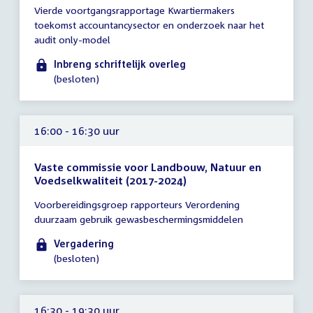
Tijd
Vierde voortgangsrapportage Kwartiermakers
vergadering
toekomst accountancysector en onderzoek naar het
tot
audit only-model
14:00
uur
Inbreng schriftelijk overleg
(besloten)
16:00 - 16:30 uur
Vaste commissie voor Landbouw, Natuur en
Voedselkwaliteit (2017-2024)
Tijd
Voorbereidingsgroep rapporteurs Verordening
vergadering
duurzaam gebruik gewasbeschermingsmiddelen
16:00
-
Vergadering
16:30
(besloten)
uur
16:30 - 19:30 uur