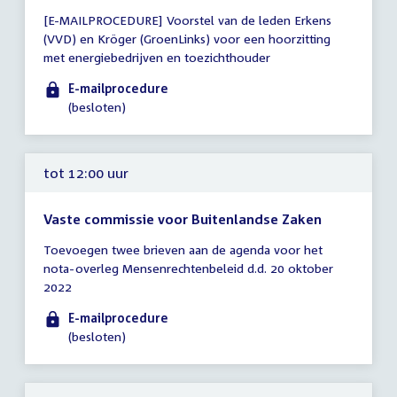
Tijd
[E-MAILPROCEDURE] Voorstel van de leden Erkens
vergadering
(VVD) en Kröger (GroenLinks) voor een hoorzitting
tot
met energiebedrijven en toezichthouder
12:00
uur
E-mailprocedure
(besloten)
tot 12:00 uur
Vaste commissie voor Buitenlandse Zaken
Tijd
Toevoegen twee brieven aan de agenda voor het
vergadering
nota-overleg Mensenrechtenbeleid d.d. 20 oktober
tot
2022
12:00
uur
E-mailprocedure
(besloten)