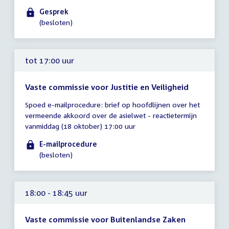
-
Gesprek
18:00
(besloten)
uur
tot 17:00 uur
Vaste commissie voor Justitie en Veiligheid
Tijd
Spoed e-mailprocedure: brief op hoofdlijnen over het
vergadering
vermeende akkoord over de asielwet - reactietermijn
tot
vanmiddag (18 oktober) 17:00 uur
17:00
uur
E-mailprocedure
(besloten)
18:00 - 18:45 uur
Vaste commissie voor Buitenlandse Zaken