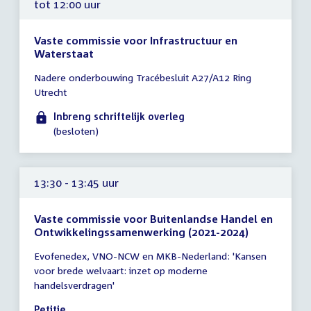
tot 12:00 uur
Vaste commissie voor Infrastructuur en
Waterstaat
Tijd
Nadere onderbouwing Tracébesluit A27/A12 Ring
vergadering
Utrecht
tot
12:00
Inbreng schriftelijk overleg
uur
(besloten)
13:30 - 13:45 uur
Vaste commissie voor Buitenlandse Handel en
Ontwikkelingssamenwerking (2021-2024)
Tijd
Evofenedex, VNO-NCW en MKB-Nederland: 'Kansen
vergadering
voor brede welvaart: inzet op moderne
13:30
handelsverdragen'
-
13:45
Petitie