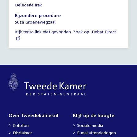
Tijd
Delegatie Irak
vergadering
18:00
Bijzondere procedure
-
Suze Groenewegzaal
18:45
Kijk terug link niet gevonden. Zoek op:
External
Debat Direct
uur
link:
Over Tweedekamer.nl
Blijf op de hoogte
Colofon
Sociale media
Disclaimer
E-mailattenderingen