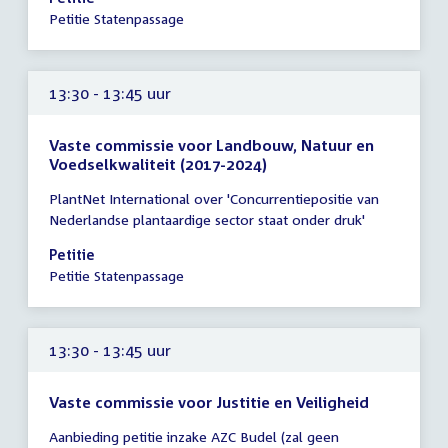
uur
Petitie Statenpassage
13:30 - 13:45 uur
Vaste commissie voor Landbouw, Natuur en
Voedselkwaliteit (2017-2024)
Tijd
PlantNet International over 'Concurrentiepositie van
vergadering
Nederlandse plantaardige sector staat onder druk'
13:30
-
Petitie
13:45
Petitie Statenpassage
uur
13:30 - 13:45 uur
Vaste commissie voor Justitie en Veiligheid
Tijd
Aanbieding petitie inzake AZC Budel (zal geen
vergadering