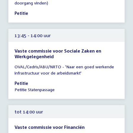
doorgang vinden)
13:30
-
Petitie
13:45
uur
13:45 - 14:00 uur
Vaste commissie voor Sociale Zaken en
Werkgelegenheid
Tijd
OVAL/Cedris/ABU/NRTO - 'Naar een goed werkende
vergadering
infrastructuur voor de arbeidsmarkt'
13:45
-
Petitie
14:00
Petitie Statenpassage
uur
tot 14:00 uur
Vaste commissie voor Financiën