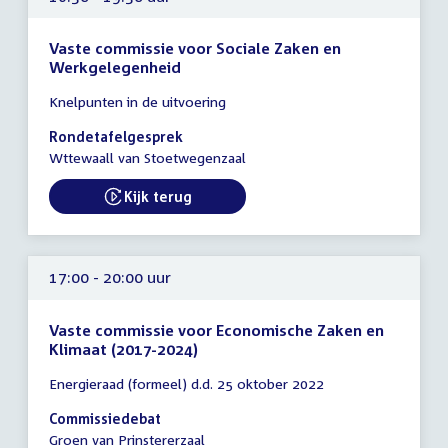
Vaste commissie voor Sociale Zaken en
Werkgelegenheid
Tijd
Knelpunten in de uitvoering
vergadering
16:30
Rondetafelgesprek
-
Wttewaall van Stoetwegenzaal
19:30
uur
Kijk terug
External link:
17:00 - 20:00 uur
Vaste commissie voor Economische Zaken en
Klimaat (2017-2024)
Tijd
Energieraad (formeel) d.d. 25 oktober 2022
vergadering
17:00
Commissiedebat
-
Groen van Prinstererzaal