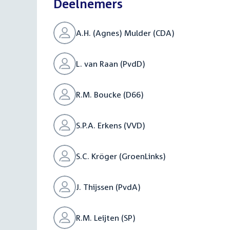
Deelnemers
A.H. (Agnes) Mulder (CDA)
L. van Raan (PvdD)
R.M. Boucke (D66)
S.P.A. Erkens (VVD)
S.C. Kröger (GroenLinks)
J. Thijssen (PvdA)
R.M. Leijten (SP)