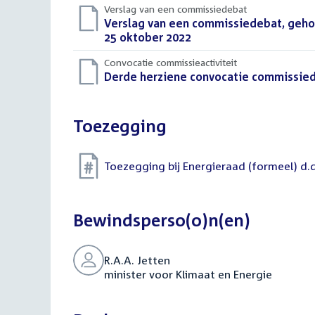
Verslag van een commissiedebat
Download
Verslag van een commissiedebat, gehou
bestand:
25 oktober 2022
(PDF)
Convocatie commissieactiviteit
Download
Derde herziene convocatie commissiede
bestand:
Toezegging
Toezegging bij Energieraad (formeel) d.
Bewindsperso(o)n(en)
R.A.A. Jetten
minister voor Klimaat en Energie