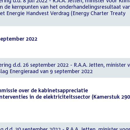
ing d.d. 8 juli 2022 - R.A.A. Jetten, minister voor Klim
an de kernpunten van het onderhandelingsresultaat va
et Energie Handvest Verdrag (Energy Charter Treaty
 september 2022
ring d.d. 26 september 2022 - R.A.A. Jetten, minister 
slag Energieraad van 9 september 2022
issie over de kabinetsappreciatie
nterventies in de elektriciteitssector (Kamerstuk 29
g d.d. 30 september 2022 - R.A.A. Jetten, minister voo