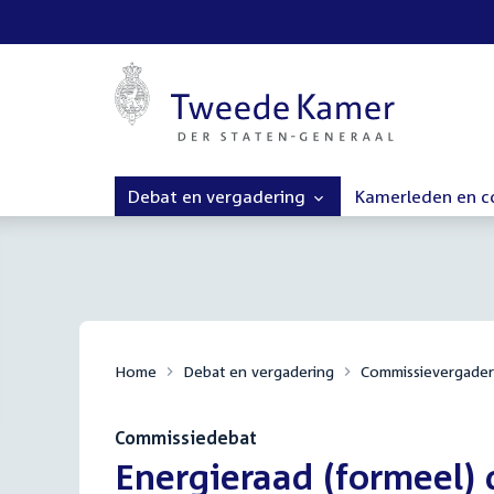
Debat en vergadering
Kamerleden en 
Home
Debat en vergadering
Commissievergader
Commissiedebat
:
Energieraad (formeel) 