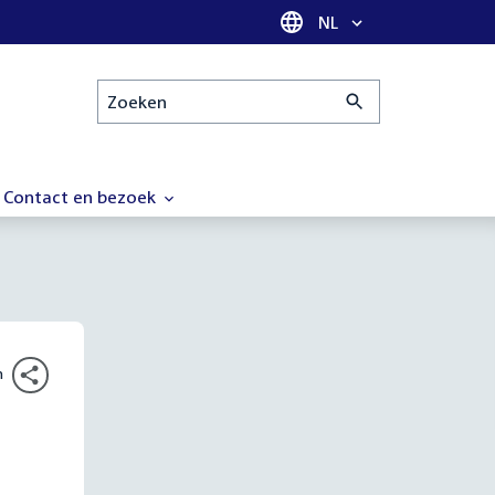
Taal selectie
NL
Zoeken
Contact en bezoek
n