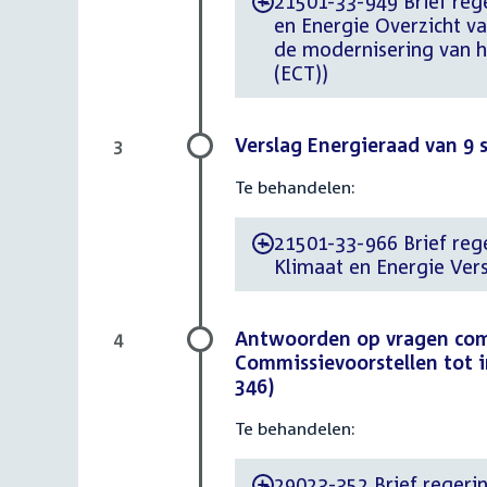
21501-33-949 Brief reger
-
en Energie Overzicht v
de modernisering van h
(ECT))
Verslag Energieraad van 9
3
Te behandelen:
21501-33-966 Brief rege
-
Klimaat en Energie Ver
Antwoorden op vragen comm
4
Commissievoorstellen tot i
346)
Te behandelen:
29023-352 Brief regerin
-