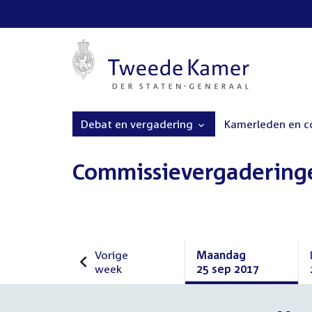
Debat en vergadering
Kamerleden en 
Commissievergadering
Vorige
Maandag
week
25 sep 2017
Vorige
Maandag
week
25
september