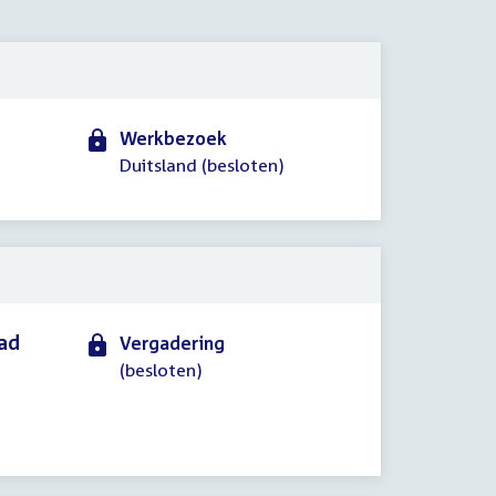
2017
Werkbezoek
Duitsland (besloten)
aad
Vergadering
(besloten)