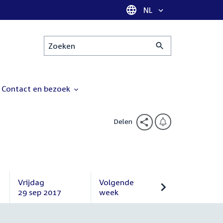
Taal selectie
NL
Zoeken
Contact en bezoek
Delen
Vrijdag
Volgende
29 sep 2017
week
Vrijdag
Volgende
29
week
september