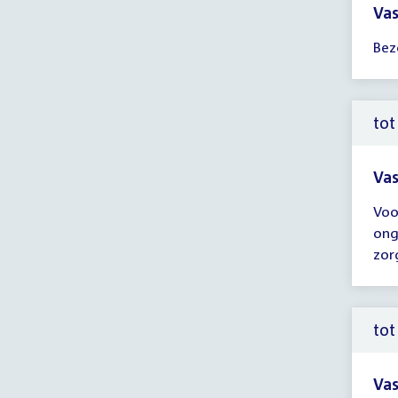
Vas
Tijd
Bez
ver
10:
-
15:
tot
uur
Vas
Tijd
Voo
ver
ong
tot
zor
13:
uur
tot
Vas