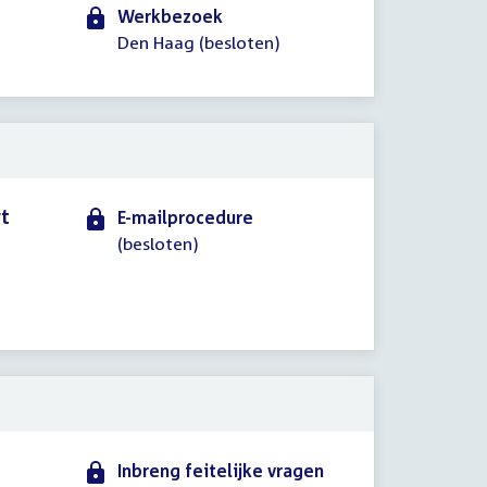
Werkbezoek
Den Haag (besloten)
rt
E-mailprocedure
(besloten)
Inbreng feitelijke vragen