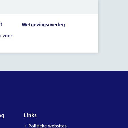
rt
Wetgevingsoverleg
o voor
ng
Links
Politieke websites