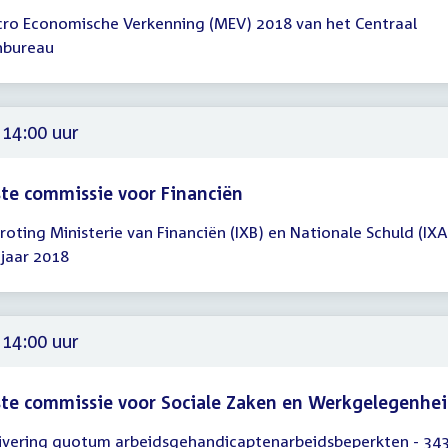
ro Economische Verkenning (MEV) 2018 van het Centraal
gadering
nbureau
00
 14:00 uur
te commissie voor Financiën
roting Ministerie van Financiën (IXB) en Nationale Schuld (IX
gadering
 jaar 2018
00
 14:00 uur
te commissie voor Sociale Zaken en Werkgelegenhe
ivering quotum arbeidsgehandicaptenarbeidsbeperkten - 34