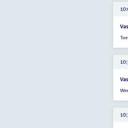
17:
uur
10:
Vas
Tijd
Toe
ver
10:
-
18:
10:
uur
Vas
Tijd
Wer
ver
10:
-
14:
10:
uur