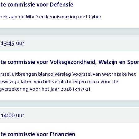
te commissie voor Defensie
oek aan de MIVD en kennismaking met Cyber
gadering
30
30
 13:45 uur
te commissie voor Volksgezondheid, Welzijn en Spo
rstel uitbrengen blanco verslag Voorstel van wet inzake het
gadering
ewijzigd laten van het verplicht eigen risico voor de
gverzekering voor het jaar 2018 (34792)
45
 14:00 uur
te commissie voor Financiën