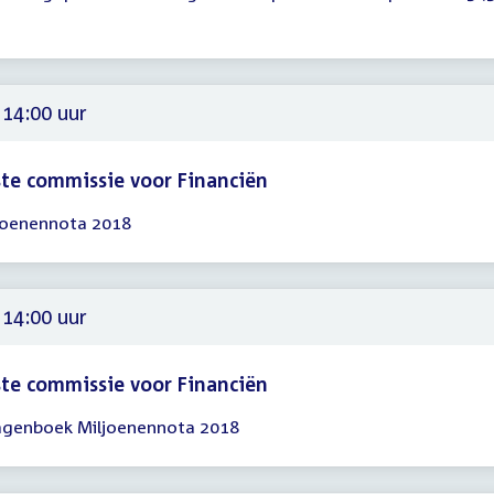
gadering
00
 14:00 uur
te commissie voor Financiën
joenennota 2018
gadering
00
 14:00 uur
te commissie voor Financiën
lagenboek Miljoenennota 2018
gadering
00