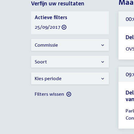
Maa
Verfijn uw resultaten
2017
Verfijn
Actieve filters
00:
uw
verwijder
25/09/2017
resultaten
filter
Del
Tijd
Commissie
OVS
ver
00:
Soort
-
17:
09:
Kies periode
uur
Del
Filters wissen
van
Tijd
Par
ver
Con
09:
-