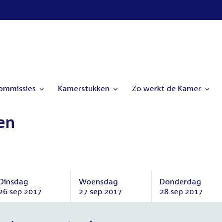
commissies
Kamerstukken
Zo werkt de Kamer
en
Dinsdag
Woensdag
Donderdag
26 sep 2017
27 sep 2017
28 sep 2017
Dinsdag
Woensdag
Donderdag
26
27
28
september
september
september