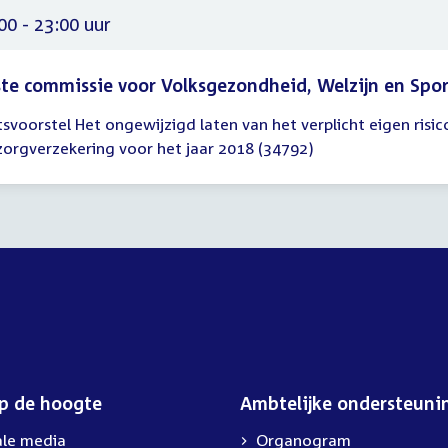
00 - 23:00 uur
te commissie voor Volksgezondheid, Welzijn en Spo
svoorstel Het ongewijzigd laten van het verplicht eigen risic
gadering
zorgverzekering voor het jaar 2018 (34792)
00
00
op de hoogte
Ambtelijke ondersteuni
ale media
Organogram