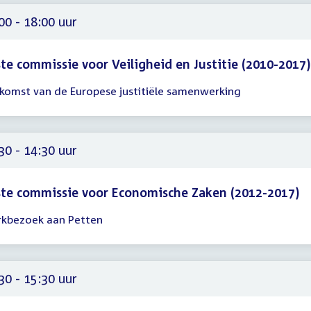
00
00 - 18:00 uur
te commissie voor Veiligheid en Justitie (2010-2017)
komst van de Europese justitiële samenwerking
gadering
00
00
30 - 14:30 uur
te commissie voor Economische Zaken (2012-2017)
kbezoek aan Petten
gadering
30
30
30 - 15:30 uur