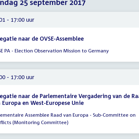
ndag 25 september 2017
2017
2017
2017
01 - 17:00 uur
egatie naar de OVSE-Assemblee
E PA - Election Observation Mission to Germany
gadering
01
00
00 - 17:00 uur
egatie naar de Parlementaire Vergadering van de R
 Europa en West-Europese Unie
lementaire Assemblee Raad van Europa - Sub-Committee on
gadering
flicts (Monitoring Committee)
00