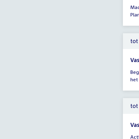
Tijd
Mac
ver
Pla
tot
14:
uur
tot
Vas
Tijd
Beg
ver
het
tot
14:
uur
tot
Vas
Tijd
Act