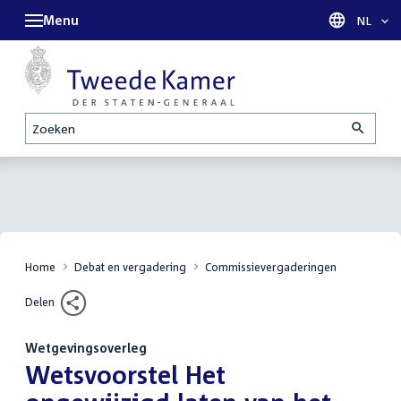
Menu
Taal sel
NL
Zoeken
Home
Debat en vergadering
Commissievergaderingen
Delen
Wetgevingsoverleg
:
Wetsvoorstel Het