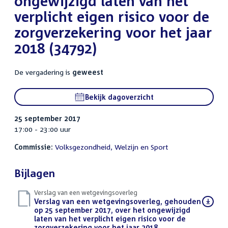
ongewijzigd laten van het
verplicht eigen risico voor de
zorgverzekering voor het jaar
2018 (34792)
De vergadering is
geweest
Bekijk dagoverzicht
25 september 2017
17:00 - 23:00 uur
Commissie:
Volksgezondheid, Welzijn en Sport
Bijlagen
Verslag van een wetgevingsoverleg
Download
Verslag van een wetgevingsoverleg, gehouden
bestand:
op 25 september 2017, over het ongewijzigd
laten van het verplicht eigen risico voor de
zorgverzekering voor het jaar 2018
(PDF)