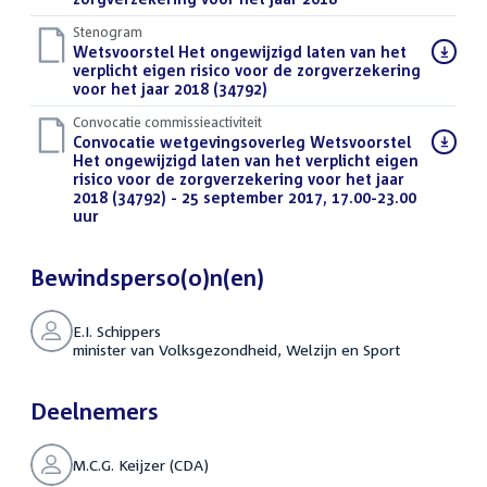
Stenogram
Download
Wetsvoorstel Het ongewijzigd laten van het
bestand:
verplicht eigen risico voor de zorgverzekering
voor het jaar 2018 (34792)
(DOCX)
Convocatie commissieactiviteit
Download
Convocatie wetgevingsoverleg Wetsvoorstel
bestand:
Het ongewijzigd laten van het verplicht eigen
risico voor de zorgverzekering voor het jaar
2018 (34792) - 25 september 2017, 17.00-23.00
uur
(PDF)
Bewindsperso(o)n(en)
E.I. Schippers
minister van Volksgezondheid, Welzijn en Sport
Deelnemers
M.C.G. Keijzer (CDA)