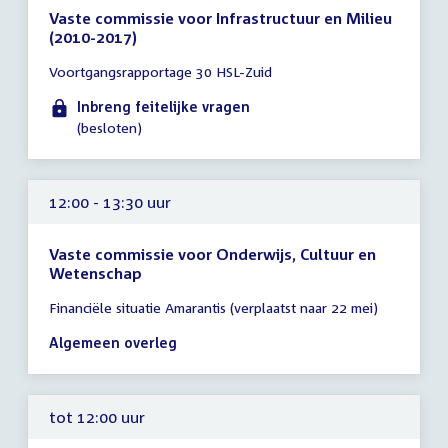
Vaste commissie voor Infrastructuur en Milieu
(2010-2017)
Tijd
Voortgangsrapportage 30 HSL-Zuid
vergadering
tot
Inbreng feitelijke vragen
12:00
(besloten)
uur
12:00 - 13:30 uur
Vaste commissie voor Onderwijs, Cultuur en
Wetenschap
Tijd
Financiële situatie Amarantis (verplaatst naar 22 mei)
vergadering
12:00
Algemeen overleg
-
13:30
uur
tot 12:00 uur