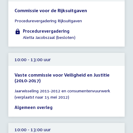
Commissie voor de Rijksuitgaven
Tijd
Procedurevergadering Rijksuitgaven
vergadering
10:00
Procedurevergadering
-
Aletta Jacobszaal (besloten)
10:30
uur
10:00 - 13:00 uur
Vaste commissie voor Veiligheid en Justitie
(2010-2017)
Tijd
Jaarwisseling 2011-2012 en consumentenvuurwerk
vergadering
(verplaatst naar 15 mei 2012)
10:00
-
Algemeen overleg
13:00
uur
10:00 - 13:00 uur