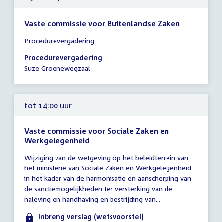
Vaste commissie voor Buitenlandse Zaken
Tijd
Procedurevergadering
vergadering
13:00
Procedurevergadering
-
Suze Groenewegzaal
14:00
uur
tot 14:00 uur
Vaste commissie voor Sociale Zaken en
Werkgelegenheid
Tijd
Wijziging van de wetgeving op het beleidterrein van
vergadering
het ministerie van Sociale Zaken en Werkgelegenheid
tot
in het kader van de harmonisatie en aanscherping van
14:00
de sanctiemogelijkheden ter versterking van de
uur
naleving en handhaving en bestrijding van...
Inbreng verslag (wetsvoorstel)