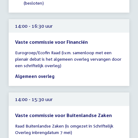
(besloten)
14:00 - 16:30 uur
Vaste commissie voor Financiën
Tijd
Eurogroep/Ecofin Raad (i.v.m. samenloop met een
vergadering
plenair debat is het algemeen overleg vervangen door
14:00
een schriftelijk overleg)
-
16:30
Algemeen overleg
uur
14:00 - 15:30 uur
Vaste commissie voor Buitenlandse Zaken
Tijd
Raad Buitenlandse Zaken (is omgezet in Schriftelijk
vergadering
Overleg inbrengdatum 7 mei)
14:00