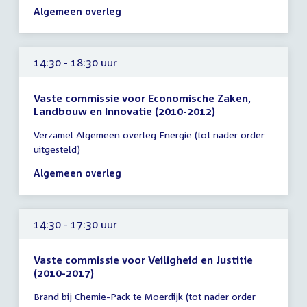
-
Algemeen overleg
15:30
uur
14:30 - 18:30 uur
Vaste commissie voor Economische Zaken,
Landbouw en Innovatie (2010-2012)
Tijd
Verzamel Algemeen overleg Energie (tot nader order
vergadering
uitgesteld)
14:30
-
Algemeen overleg
18:30
uur
14:30 - 17:30 uur
Vaste commissie voor Veiligheid en Justitie
(2010-2017)
Tijd
Brand bij Chemie-Pack te Moerdijk (tot nader order
vergadering