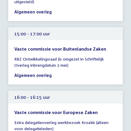
uitgesteld)
14:30
-
Algemeen overleg
17:30
uur
15:00 - 17:00 uur
Vaste commissie voor Buitenlandse Zaken
Tijd
RBZ Ontwikkelingsraad (is omgezet in Schriftelijk
vergadering
Overleg inbrengdatum 2 mei)
15:00
-
Algemeen overleg
17:00
uur
16:00 - 16:15 uur
Vaste commissie voor Europese Zaken
Tijd
Extra delegatieoverleg werkbezoek Kroatië (alleen
vergadering
voor delegatieleden)
16:00