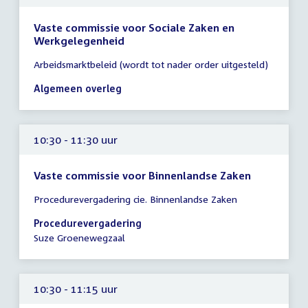
Vaste commissie voor Sociale Zaken en
Werkgelegenheid
Tijd
Arbeidsmarktbeleid (wordt tot nader order uitgesteld)
vergadering
10:00
Algemeen overleg
-
13:00
uur
10:30 - 11:30 uur
Vaste commissie voor Binnenlandse Zaken
Tijd
Procedurevergadering cie. Binnenlandse Zaken
vergadering
10:30
Procedurevergadering
-
Suze Groenewegzaal
11:30
uur
10:30 - 11:15 uur