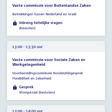
Vaste commissie voor Buitenlandse Zaken
Tijd
Betrekkingen tussen Nederland en Israël
vergadering
tot
Inbreng feitelijke vragen
12:00
(besloten)
uur
13:00 - 13:30 uur
Vaste commissie voor Sociale Zaken en
Werkgelegenheid
Tijd
Voorbereidingscommissie Rondetafelgesprek
vergadering
Flexibiliteit en Zekerheid
13:00
-
Gesprek
13:30
Klompézaal (besloten)
uur
13:00 - 14:00 uur