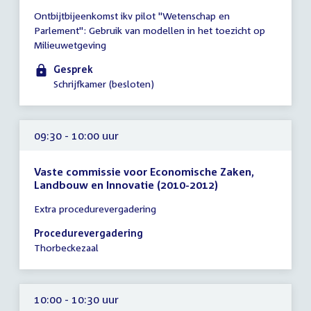
Tijd
Ontbijtbijeenkomst ikv pilot "Wetenschap en
vergadering
Parlement": Gebruik van modellen in het toezicht op
08:30
Milieuwetgeving
-
10:15
Gesprek
uur
Schrijfkamer (besloten)
09:30 - 10:00 uur
Vaste commissie voor Economische Zaken,
Landbouw en Innovatie (2010-2012)
Tijd
Extra procedurevergadering
vergadering
09:30
Procedurevergadering
-
Thorbeckezaal
10:00
uur
10:00 - 10:30 uur