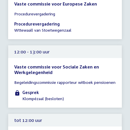
Vaste commissie voor Europese Zaken
Tijd
Procedurevergadering
vergadering
11:30
Procedurevergadering
-
Wttewaall van Stoetwegenzaal
12:30
uur
12:00 - 13:00 uur
Vaste commissie voor Sociale Zaken en
Werkgelegenheid
Tijd
Begeleidingscommissie rapporteur witboek pensioenen
vergadering
12:00
Gesprek
-
Klompézaal (besloten)
13:00
uur
tot 12:00 uur