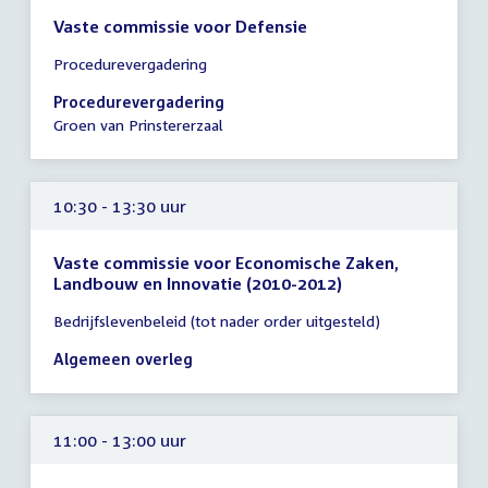
Vaste commissie voor Defensie
Tijd
Procedurevergadering
vergadering
10:30
Procedurevergadering
-
Groen van Prinstererzaal
11:15
uur
10:30 - 13:30 uur
Vaste commissie voor Economische Zaken,
Landbouw en Innovatie (2010-2012)
Tijd
Bedrijfslevenbeleid (tot nader order uitgesteld)
vergadering
10:30
Algemeen overleg
-
13:30
uur
11:00 - 13:00 uur