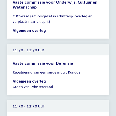
Vaste commissie voor Onderwijs, Cultuur en
Wetenschap
Tijd
OJCS-raad (AO omgezet in schriftelijk overleg en
vergadering
verplaats naar 25 april)
11:00
-
Algemeen overleg
13:00
uur
11:30 - 12:30 uur
Vaste commissie voor Defensie
Tijd
Repatriëring van een sergeant uit Kunduz
vergadering
11:30
Algemeen overleg
-
Groen van Prinstererzaal
12:30
uur
11:30 - 12:30 uur