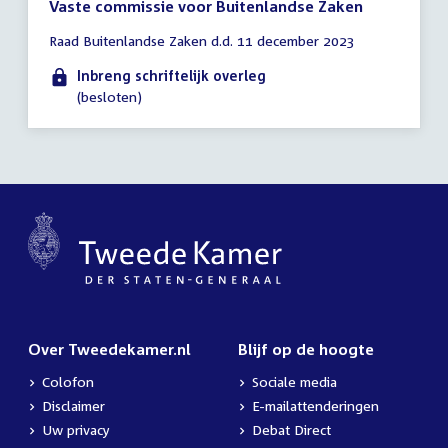
Vaste commissie voor Buitenlandse Zaken
Tijd
Raad Buitenlandse Zaken d.d. 11 december 2023
vergadering
tot
Inbreng schriftelijk overleg
14:00
(besloten)
uur
Over Tweedekamer.nl
Blijf op de hoogte
Colofon
Sociale media
Disclaimer
E-mailattenderingen
Uw privacy
Debat Direct