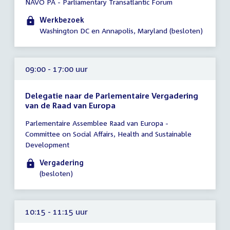
NAVO PA - Parliamentary Transatlantic Forum
vergadering
00:01
Werkbezoek
-
Washington DC en Annapolis, Maryland (besloten)
17:00
uur
09:00 - 17:00 uur
Delegatie naar de Parlementaire Vergadering
van de Raad van Europa
Tijd
Parlementaire Assemblee Raad van Europa -
vergadering
Committee on Social Affairs, Health and Sustainable
09:00
Development
-
17:00
Vergadering
uur
(besloten)
10:15 - 11:15 uur