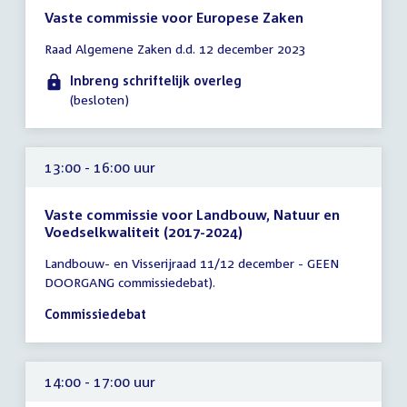
Vaste commissie voor Europese Zaken
Tijd
Raad Algemene Zaken d.d. 12 december 2023
vergadering
tot
Inbreng schriftelijk overleg
12:00
(besloten)
uur
13:00 - 16:00 uur
Vaste commissie voor Landbouw, Natuur en
Voedselkwaliteit (2017-2024)
Tijd
Landbouw- en Visserijraad 11/12 december - GEEN
vergadering
DOORGANG commissiedebat).
13:00
-
Commissiedebat
16:00
uur
14:00 - 17:00 uur