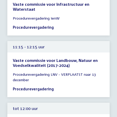
Vaste commissie voor Infrastructuur en
Waterstaat
Tijd
Procedurevergadering IenW
vergadering
10:15
Procedurevergadering
-
11:15
uur
11:15 - 12:15 uur
Vaste commissie voor Landbouw, Natuur en
Voedselkwaliteit (2017-2024)
Tijd
Procedurevergadering LNV - VERPLAATST naar 13
vergadering
december
11:15
-
Procedurevergadering
12:15
uur
tot 12:00 uur