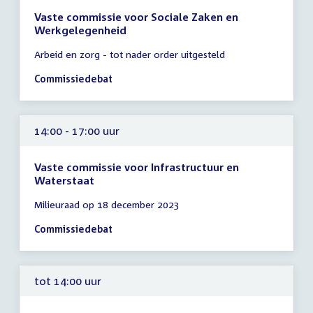
Vaste commissie voor Sociale Zaken en
Werkgelegenheid
Tijd
Arbeid en zorg - tot nader order uitgesteld
vergadering
14:00
Commissiedebat
-
17:00
uur
14:00 - 17:00 uur
Vaste commissie voor Infrastructuur en
Waterstaat
Tijd
Milieuraad op 18 december 2023
vergadering
14:00
Commissiedebat
-
17:00
uur
tot 14:00 uur