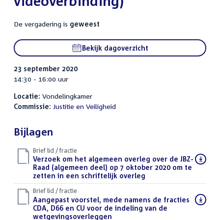
videoverbinding)
De vergadering is
geweest
Bekijk dagoverzicht
23 september 2020
14:30 - 16:00 uur
Locatie:
Vondelingkamer
Commissie:
Justitie en Veiligheid
Bijlagen
Brief lid / fractie
Download
Verzoek om het algemeen overleg over de JBZ-
bestand:
Raad (algemeen deel) op 7 oktober 2020 om te
zetten in een schriftelijk overleg
(PDF)
Brief lid / fractie
Download
Aangepast voorstel, mede namens de fracties
bestand:
CDA, D66 en CU voor de indeling van de
wetgevingsoverleggen
(PDF)