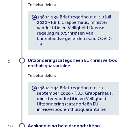
Te behandelen:
24804-139 Brief regering d.d. 10 juli
-
2020 - F.B.J. Grapperhaus, minister
van Justitie en Veiligheid Deense
regeling m.b.t. inreizen van
buitenlandse geliefden i.v.m. COVID-
19
Uitzonderingscategorieën EU-inreisverbod
9
en thuisquarantaine
Te behandelen:
24804-144 Brief regering d.d. 11
-
september 2020 - F.B.J. Grapperhaus,
minister van Justitie en Veiligheid
Uitzonderingscategorieën EU-
inreisverbod en thuisquarantaine
Aankondiging beleidsdoorlichting
10