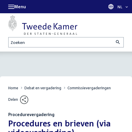
Menu
Taal sel
NL
Zoeken
Home
Debat en vergadering
Commissievergaderingen
Delen
Procedurevergadering
:
Procedures en brieven (via