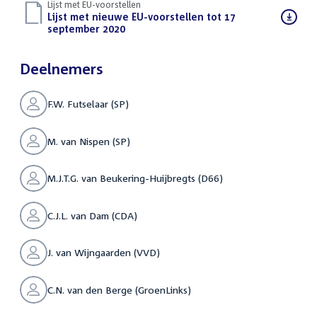
Lijst met EU-voorstellen
Download
Lijst met nieuwe EU-voorstellen tot 17
bestand:
september 2020
(DOCX)
Deelnemers
F.W. Futselaar (SP)
M. van Nispen (SP)
M.J.T.G. van Beukering-Huijbregts (D66)
C.J.L. van Dam (CDA)
J. van Wijngaarden (VVD)
C.N. van den Berge (GroenLinks)