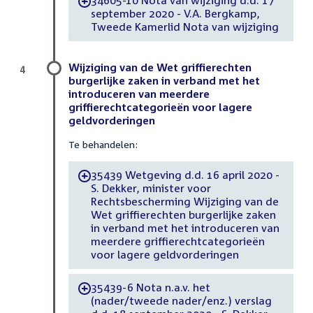
34605-10 Nota van wijziging d.d. 17
-
september 2020 - V.A. Bergkamp,
Tweede Kamerlid Nota van wijziging
Wijziging van de Wet griffierechten
4
burgerlijke zaken in verband met het
introduceren van meerdere
griffierechtcategorieën voor lagere
geldvorderingen
Te behandelen:
35439 Wetgeving d.d. 16 april 2020 -
-
S. Dekker, minister voor
Rechtsbescherming Wijziging van de
Wet griffierechten burgerlijke zaken
in verband met het introduceren van
meerdere griffierechtcategorieën
voor lagere geldvorderingen
35439-6 Nota n.a.v. het
-
(nader/tweede nader/enz.) verslag