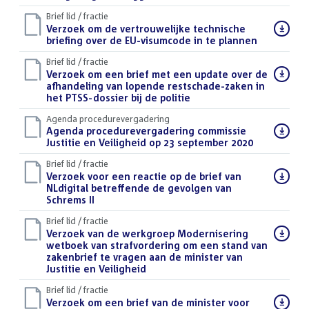
Brief lid / fractie
Download
Verzoek om de vertrouwelijke technische
bestand:
briefing over de EU-visumcode in te plannen
(PDF)
Brief lid / fractie
Download
Verzoek om een brief met een update over de
bestand:
afhandeling van lopende restschade-zaken in
het PTSS-dossier bij de politie
(PDF)
Agenda procedurevergadering
Download
Agenda procedurevergadering commissie
bestand:
Justitie en Veiligheid op 23 september 2020
(PDF)
Brief lid / fractie
Download
Verzoek voor een reactie op de brief van
bestand:
NLdigital betreffende de gevolgen van
Schrems II
(PDF)
Brief lid / fractie
Download
Verzoek van de werkgroep Modernisering
bestand:
wetboek van strafvordering om een stand van
zakenbrief te vragen aan de minister van
Justitie en Veiligheid
(PDF)
Brief lid / fractie
Download
Verzoek om een brief van de minister voor