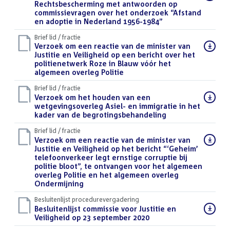
bestand:
Rechtsbescherming met antwoorden op
commissievragen over het onderzoek “Afstand
en adoptie in Nederland 1956-1984”
(PDF)
Brief lid / fractie
Download
Verzoek om een reactie van de minister van
bestand:
Justitie en Veiligheid op een bericht over het
politienetwerk Roze in Blauw vóór het
algemeen overleg Politie
(PDF)
Brief lid / fractie
Download
Verzoek om het houden van een
bestand:
wetgevingsoverleg Asiel- en immigratie in het
kader van de begrotingsbehandeling
(PDF)
Brief lid / fractie
Download
Verzoek om een reactie van de minister van
bestand:
Justitie en Veiligheid op het bericht “‘Geheim’
telefoonverkeer legt ernstige corruptie bij
politie bloot”, te ontvangen voor het algemeen
overleg Politie en het algemeen overleg
Ondermijning
(PDF)
Besluitenlijst procedurevergadering
Download
Besluitenlijst commissie voor Justitie en
bestand:
Veiligheid op 23 september 2020
(PDF)