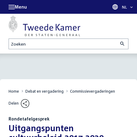
Menu
Taal sel
NL
Zoeken
Home
Debat en vergadering
Commissievergaderingen
Delen
Rondetafelgesprek
:
Uitgangspunten