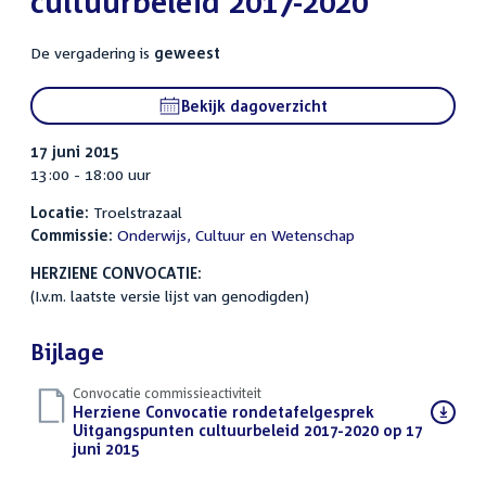
cultuurbeleid 2017-2020
De vergadering is
geweest
Bekijk dagoverzicht
17 juni 2015
13:00 - 18:00 uur
Locatie:
Troelstrazaal
Commissie:
Onderwijs, Cultuur en Wetenschap
HERZIENE CONVOCATIE:
(I.v.m. laatste versie lijst van genodigden)
Bijlage
Convocatie commissieactiviteit
Download
Herziene Convocatie rondetafelgesprek
bestand:
Uitgangspunten cultuurbeleid 2017-2020 op 17
juni 2015
(PDF)