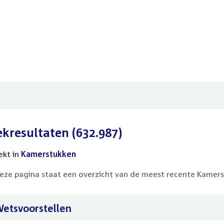
ekresultaten
(632.987)
ekt in
actieve
Kamerstukken
filters
eze pagina staat een overzicht van de meest recente Kamers
etsvoorstellen