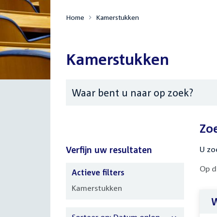
Home
Kamerstukken
Kamerstukken
Zoeken
Zo
Verfijn uw resultaten
U zo
Op d
Actieve filters
Verfijn
Kamerstukken
uw
W
resultaten