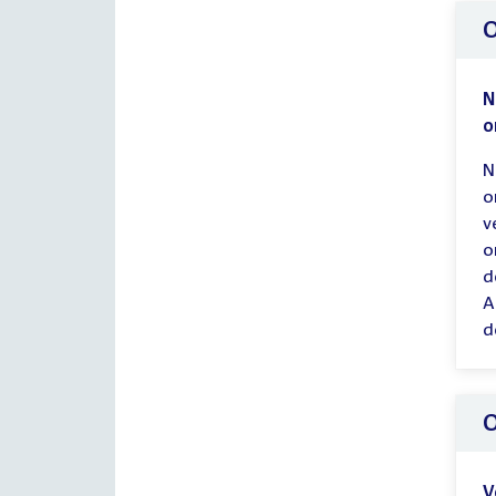
O
N
o
N
o
v
o
d
A
d
O
V