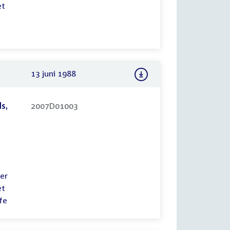
et
13 juni 1988
s,
2007D01003
n
er
et
fe