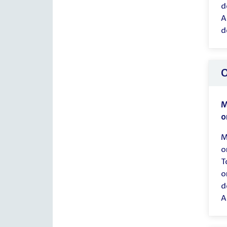
d
A
d
O
M
o
M
o
T
o
d
A