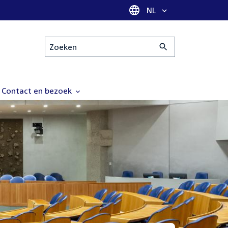
Taal selectie
NL
Zoeken
Contact en bezoek