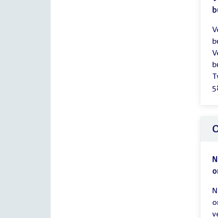
b
V
b
V
b
T
5
O
N
o
N
o
v