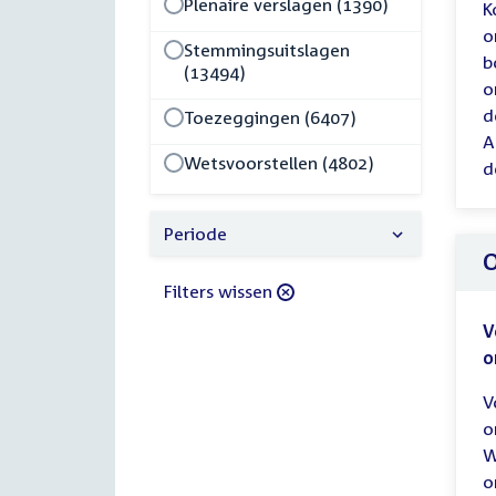
Plenaire verslagen (1390)
K
o
Stemmingsuitslagen
b
(13494)
o
d
Toezeggingen (6407)
A
Wetsvoorstellen (4802)
d
Periode
O
Filters wissen
V
o
V
o
W
o