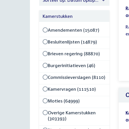
Sorteer op: Datum oplopend
R
o
Kamerstukken
R
Amendementen (15087)
e
Besluitenlijsten (14879)
Brieven regering (88870)
Burgerinitiatieven (46)
Commissieverslagen (8110)
Kamervragen (111510)
O
Moties (64999)
Overige Kamerstukken
K
(303393)
o