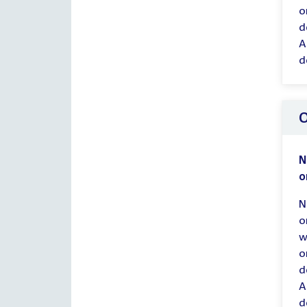
o
d
A
d
O
N
o
N
o
w
o
d
A
d