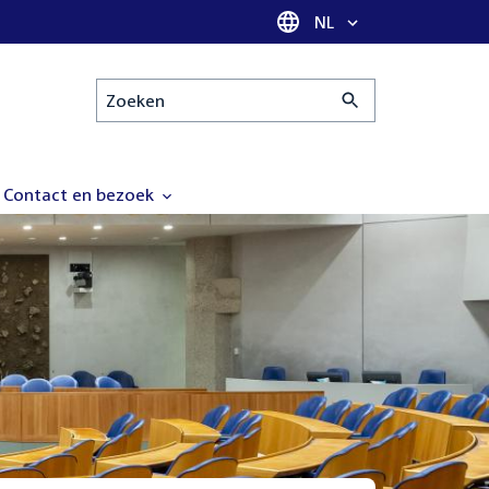
Taal selectie
NL
Zoeken
Contact en bezoek