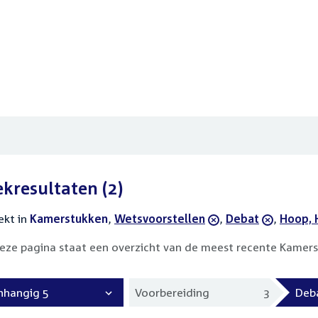
ekresultaten
(2)
ekt in
actieve
Kamerstukken
,
verwijder
Wetsvoorstellen
,
verwijder
Debat
,
verwij
Hoop, H
filters
filter
filter
filter
eze pagina staat een overzicht van de meest recente Kamers
nhangig 5
Voorbereiding
3
Deb