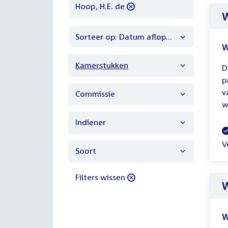
filter
verwijder
Hoop, H.E. de
W
filter
Sorteer op: Datum aflopend
W
Kamerstukken
D
p
v
Commissie
w
Indiener
V
V
Soort
Filters wissen
W
W