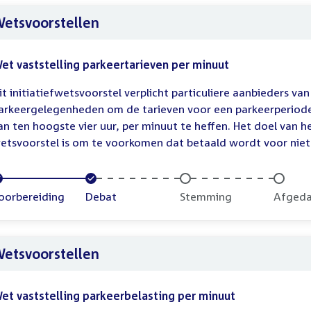
etsvoorstellen
et vaststelling parkeertarieven per minuut
it initiatiefwetsvoorstel verplicht particuliere aanbieders van
arkeergelegenheden om de tarieven voor een parkeerperiod
an ten hoogste vier uur, per minuut te heffen. Het doel van h
etsvoorstel is om te voorkomen dat betaald wordt voor niet.
oltooid:
oorbereiding
Voltooid:
Debat
Onvoltooid:
Stemming
Onvolt
Afged
etsvoorstellen
et vaststelling parkeerbelasting per minuut