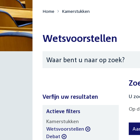
Home
Kamerstukken
Wetsvoorstellen
Zoeken
Zo
Verfijn uw resultaten
U zo
Op d
Actieve filters
Verfijn
Kamerstukken
uw
verwijder
Wetsvoorstellen
Aa
resultaten
filter
verwijder
Debat