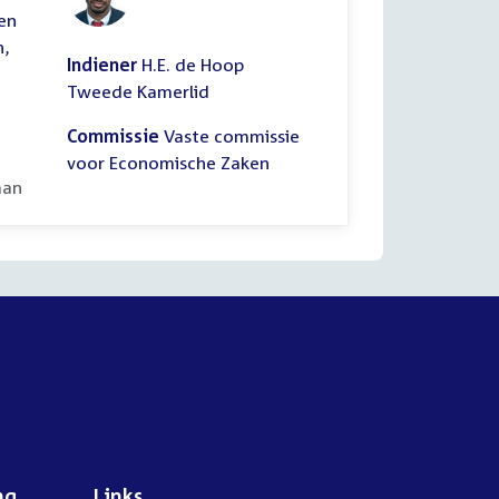
ten
n,
Indiener
H.E. de Hoop
Tweede Kamerlid
Commissie
Vaste commissie
voor Economische Zaken
ooid:
aan
ng
Links