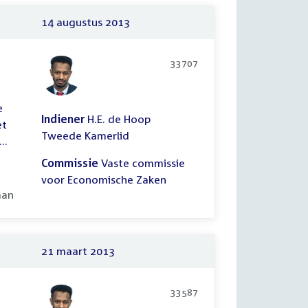
14 augustus 2013
33707
e
Indiener
H.E. de Hoop
et
Tweede Kamerlid
..
Commissie
Vaste commissie
voor Economische Zaken
ooid:
aan
21 maart 2013
33587