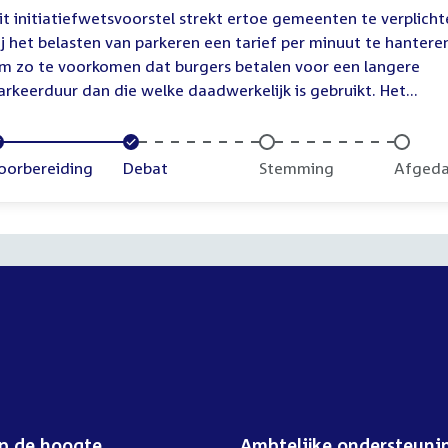
it initiatiefwetsvoorstel strekt ertoe gemeenten te verplich
ij het belasten van parkeren een tarief per minuut te hantere
m zo te voorkomen dat burgers betalen voor een langere
arkeerduur dan die welke daadwerkelijk is gebruikt. Het...
oltooid:
oorbereiding
Voltooid:
Debat
Onvoltooid:
Stemming
Onvolt
Afged
op de hoogte
Ambtelijke ondersteuni