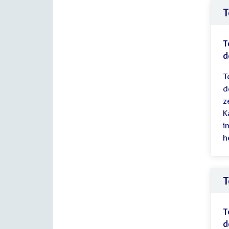
T
T
d
T
d
z
K
i
h
T
T
d