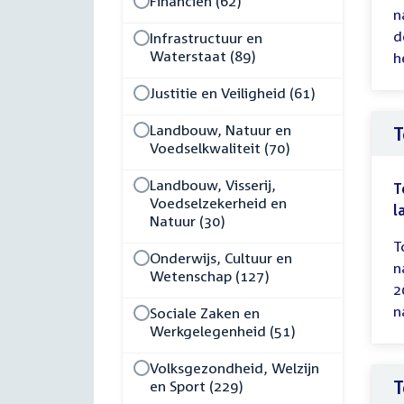
Financiën (62)
n
d
Infrastructuur en
Waterstaat (89)
h
Justitie en Veiligheid (61)
Landbouw, Natuur en
T
Voedselkwaliteit (70)
Landbouw, Visserij,
T
Voedselzekerheid en
l
Natuur (30)
T
Onderwijs, Cultuur en
n
Wetenschap (127)
2
n
Sociale Zaken en
Werkgelegenheid (51)
Volksgezondheid, Welzijn
T
en Sport (229)