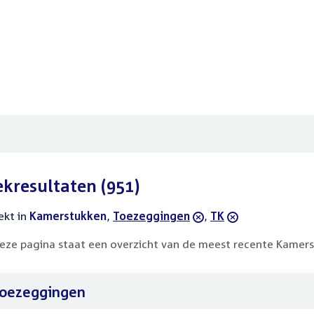
ekresultaten
(951)
ekt in
actieve
Kamerstukken
,
verwijder
Toezeggingen
,
verwijder
TK
filters
filter
filter
eze pagina staat een overzicht van de meest recente Kamers
oezeggingen