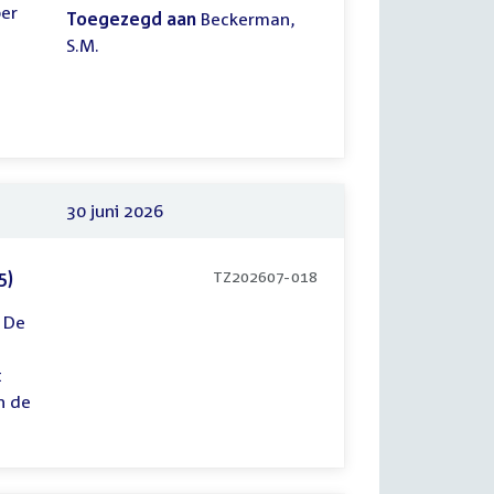
ber
Toegezegd aan
Beckerman,
S.M.
30 juni 2026
5)
TZ202607-018
 De
t
n de