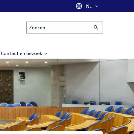
Taal selectie
NL
Zoeken
Contact en bezoek