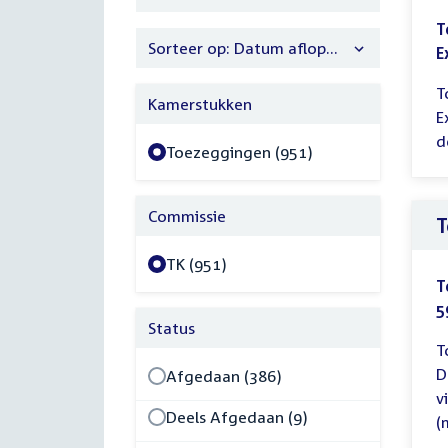
filter
T
Sorteer op: Datum aflopend
E
T
Kamerstukken
E
d
Toezeggingen (951)
Commissie
T
TK (951)
T
5
Status
T
D
Afgedaan (386)
v
Deels Afgedaan (9)
(