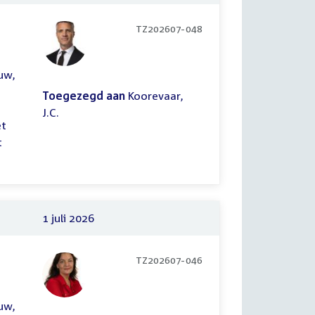
TZ202607-048
uw,
Toegezegd aan
Koorevaar,
J.C.
et
t
1 juli 2026
TZ202607-046
uw,