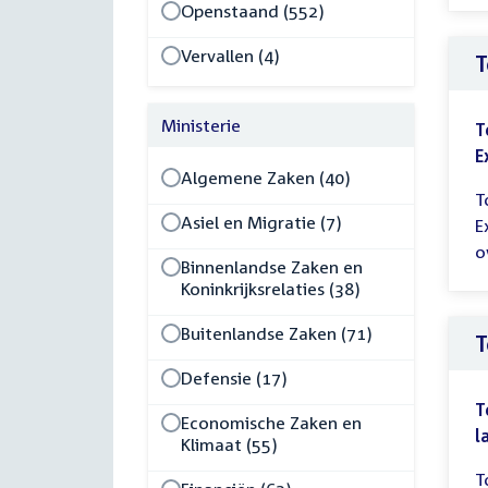
Openstaand (552)
Vervallen (4)
T
Ministerie
T
E
Algemene Zaken (40)
T
Asiel en Migratie (7)
E
o
Binnenlandse Zaken en
Koninkrijksrelaties (38)
Buitenlandse Zaken (71)
T
Defensie (17)
T
Economische Zaken en
l
Klimaat (55)
T