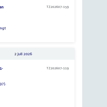
an
TZ202607-159
angt
2 juli 2026
1-
TZ202607-119
97).