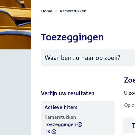
Home
Kamerstukken
Toezeggingen
Zoeken
Zo
Verfijn uw resultaten
U zo
Op d
Actieve filters
Verfijn
Kamerstukken
uw
verwijder
Toezeggingen
T
resultaten
filter
verwijder
TK