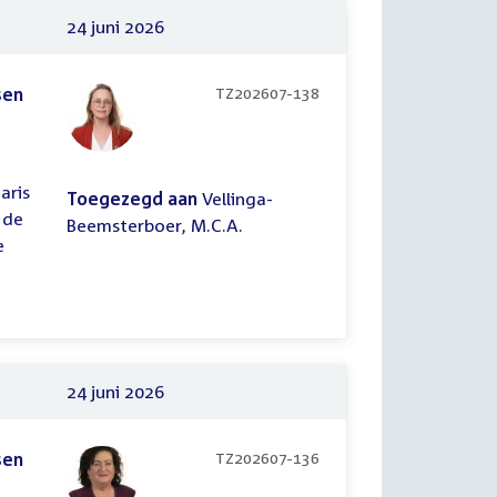
24 juni 2026
sen
TZ202607-138
aris
Toegezegd aan
Vellinga-
 de
Beemsterboer, M.C.A.
e
24 juni 2026
sen
TZ202607-136