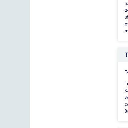
n
2
u
e
m
T
T
T
K
w
c
B