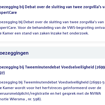
oezegging bij Debat over de sluiting van twee zorgvilla's v
xpertCare
oezegging bij Debat over de sluiting van twee zorgvilla's van
xpertCare. Voor de behandeling van de VWS-begroting ontv
e Kamer een stand van zaken inzake het onderzoek.
oezeggingen
oezegging bij Tweeminutendebat Voedselveiligheid (2699
97)
oezegging bij Tweeminutendebat Voedselveiligheid (26991-5
e Kamer wordt voor het herfstreces geïnformeerd over de
ieruursmeldplicht/registratie en het gesprek met de NVWA
motie Wiersma , nr. 598).