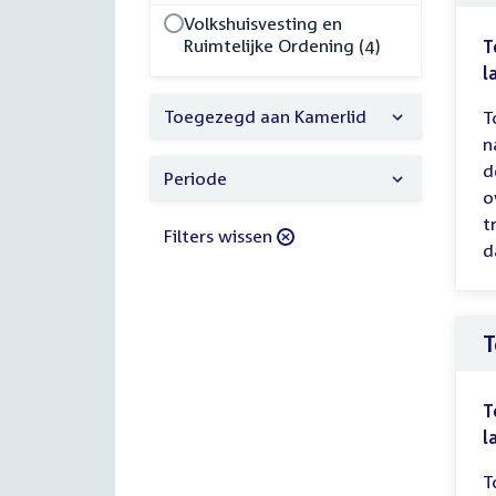
Volkshuisvesting en
Ruimtelijke Ordening (4)
T
l
Toegezegd aan Kamerlid
T
n
d
Periode
o
t
Filters wissen
d
T
T
l
T