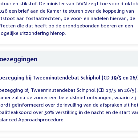
atuur en stikstof. De minister van LVVN zegt toe voor 1 okto
026 een brief aan de Kamer te sturen over de koppeling van
itstoot aan fosfaatrechten, de voor- en nadelen hiervan, de
ffecten die dat heeft op de grondgebonden boeren en een
ogelijke uitzondering hierop.
oezeggingen
oezegging bij Tweeminutendebat Schiphol (CD 19/5 en 26/
oezegging bij Tweeminutendebat Schiphol (CD 19/5 en 26/5).
amer zal na de zomer een beleidsbrief ontvangen, waarin zij
ordt geïnformeerd over de invulling van de afspraken uit he
oalitieakkoord over 50% verstilling in de nacht en de start va
alanced Approachprocedure.