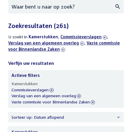
Zoeken
Zoekresultaten
(261)
U zoekt in
actieve
Kamerstukken
,
verwijder
Commissieverslagen
,
verwijder
Verslag van een algemeen overleg
filters
filter
,
verwijder
Vaste commissie
filter
voor Binnenlandse Zaken
filter
Verfijn uw resultaten
Actieve filters
Verfijn
Kamerstukken
uw
verwijder
Commissieverslagen
resultaten
filter
verwijder
Verslag van een algemeen overleg
filter
verwijder
Vaste commissie voor Binnenlandse Zaken
filter
Sorteer op: Datum aflopend
Kamerstukken