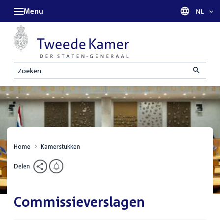
Menu
Taal sel
NL
Zoeken
Home
Kamerstukken
Delen
Commissieverslagen