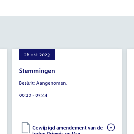
26 okt 2023
Stemmingen
8
Besluit: Aangenomen.
augustus
2026
Tijd
00:20 - 03:44
activiteit:
Download
Gewijzigd amendement van de
bestand:
leden Grinwis en Van