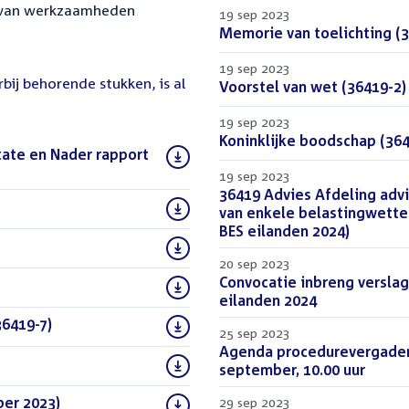
 van werkzaamheden
19 sep 2023
Download
Memorie van toelichting (3
bestand:
19 sep 2023
rbij behorende stukken, is al
Download
Voorstel van wet (36419-2)
bestand:
19 sep 2023
Download
Koninklijke boodschap (364
tate en Nader rapport
bestand:
19 sep 2023
Download
36419 Advies Afdeling advi
)
bestand:
van enkele belastingwette
BES eilanden 2024)
(DOCX)
20 sep 2023
Download
Convocatie inbreng verslag
bestand:
eilanden 2024
(PDF)
36419-7)
(PDF)
25 sep 2023
Download
Agenda procedurevergader
bestand:
september, 10.00 uur
(PDF)
ber 2023)
(DOC)
29 sep 2023