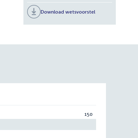
Download wetsvoorstel
150
Totaal:
150