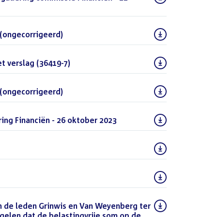
 (ongecorrigeerd)
(DOCX)
t verslag (36419-7)
(PDF)
 (ongecorrigeerd)
(DOCX)
ng Financiën - 26 oktober 2023
(PDF)
(PDF)
(PDF)
 de leden Grinwis en Van Weyenberg ter
egelen dat de belastingvrije som op de