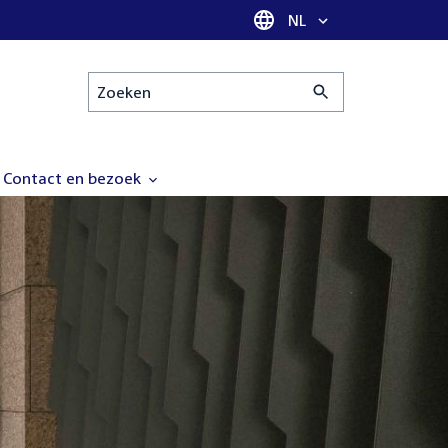
Taal selectie
NL
Zoeken
Contact en bezoek