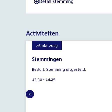
Detail stemming
-
Activiteiten
26 okt 2023
Stemmingen
8
Besluit: Stemming uitgesteld.
augustus
2026
Tijd
13:30 - 14:25
activiteit: