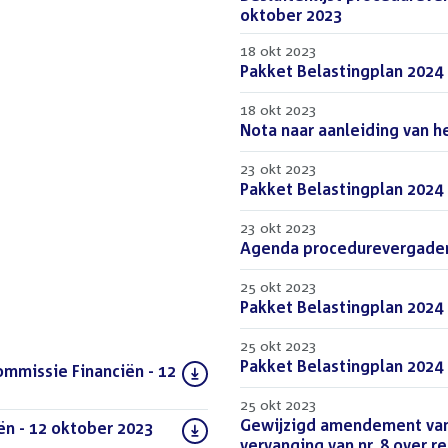
bestand:
oktober 2023
(PDF)
18 okt 2023
Download
Pakket Belastingplan 2024
bestand:
18 okt 2023
Download
Nota naar aanleiding van he
bestand:
23 okt 2023
Download
Pakket Belastingplan 2024
bestand:
23 okt 2023
Download
Agenda procedurevergaderi
bestand:
25 okt 2023
Download
Pakket Belastingplan 2024
bestand:
25 okt 2023
Download
Pakket Belastingplan 2024
ommissie Financiën - 12
bestand:
25 okt 2023
Download
Gewijzigd amendement van
n - 12 oktober 2023
(PDF)
bestand:
vervanging van nr. 8 over r