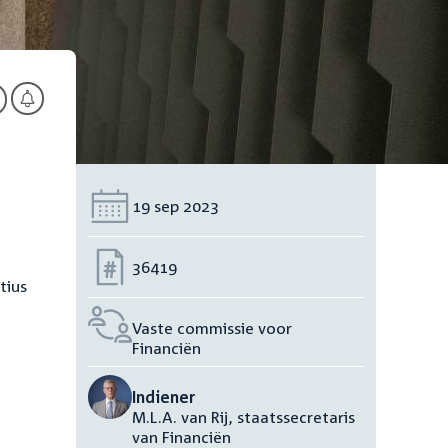
Datum:
19 sep 2023
Nummer:
36419
tius
Vaste commissie voor
Financiën
Indiener
M.L.A. van Rij, staatssecretaris
van Financiën