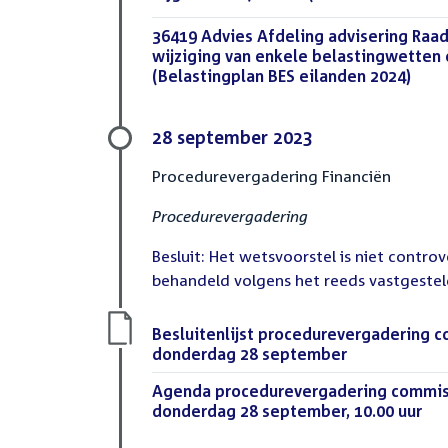
bestand:
Download
36419 Advies Afdeling advisering Raad
bestand:
wijziging van enkele belastingwetten
(Belastingplan BES eilanden 2024)
(DOC
28 september 2023
Procedurevergadering Financiën
Procedurevergadering
Besluit: Het wetsvoorstel is niet contro
behandeld volgens het reeds vastgeste
Download
Besluitenlijst procedurevergadering c
bestand:
donderdag 28 september
(PDF)
Download
Agenda procedurevergadering commiss
bestand:
donderdag 28 september, 10.00 uur
(PD