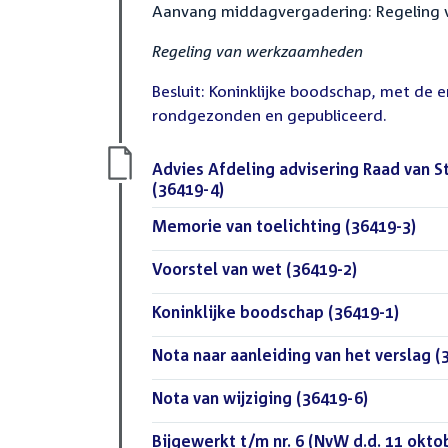
Aanvang middagvergadering: Regeling
Regeling van werkzaamheden
Besluit: Koninklijke boodschap, met de e
rondgezonden en gepubliceerd.
Download
Advies Afdeling advisering Raad van S
bestand:
(36419-4)
(PDF)
Download
Memorie van toelichting (36419-3)
(PDF
bestand:
Download
Voorstel van wet (36419-2)
(PDF)
bestand:
Download
Koninklijke boodschap (36419-1)
(PDF)
bestand:
Download
Nota naar aanleiding van het verslag (
bestand:
Download
Nota van wijziging (36419-6)
(PDF)
bestand:
Download
Bijgewerkt t/m nr. 6 (NvW d.d. 11 okto