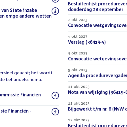
Download
Besluitenlijst procedureve
bestand:
donderdag 28 september
(
 van State inzake
 en enige andere wetten
2 okt 2023
X)
Download
Convocatie wetgevingsover
bestand:
5 okt 2023
Download
Verslag (36419-5)
(PDF)
bestand:
5 okt 2023
Download
Convocatie wetgevingsover
bestand:
9 okt 2023
versieel geacht; het wordt
Download
Agenda procedurevergaderi
lde behandelschema.
bestand:
11 okt 2023
Download
Nota van wijziging (36419-
ommissie Financiën -
bestand:
11 okt 2023
Download
Bijgewerkt t/m nr. 6 (NvW d
ie Financiën -
bestand:
F)
12 okt 2023
Download
Besluitenlijst procedureve