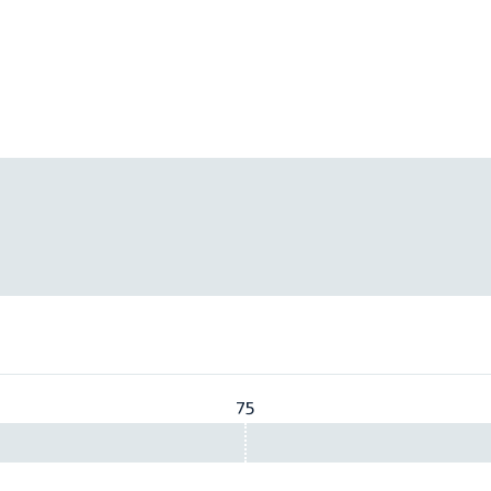
75
Vereist:
75