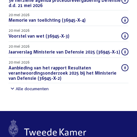
Download
3e herziene agenda procedurevergadering Defensie
bestand:
d.d. 21 mei 2026
(PDF)
20 mei 2026
Download
Memorie van toelichting (36945-X-4)
(PDF)
bestand:
20 mei 2026
Download
Voorstel van wet (36945-X-3)
(PDF)
bestand:
20 mei 2026
Download
Jaarverslag Ministerie van Defensie 2025 (36945-X-1)
(PDF)
bestand:
20 mei 2026
Download
Aanbieding van het rapport Resultaten
bestand:
verantwoordingsonderzoek 2025 bij het Ministerie
van Defensie (36945-X-2)
(DOCX)
Alle documenten