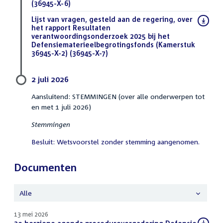
(36945-X-6)
(DOCX)
Download
Lijst van vragen, gesteld aan de regering, over
bestand:
het rapport Resultaten
verantwoordingsonderzoek 2025 bij het
Defensiematerieelbegrotingsfonds (Kamerstuk
36945-X-2) (36945-X-7)
(DOCX)
2 juli 2026
Aansluitend: STEMMINGEN (over alle onderwerpen tot
en met 1 juli 2026)
Stemmingen
Besluit: Wetsvoorstel zonder stemming aangenomen.
Documenten
Alle
13 mei 2026