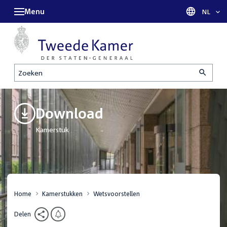
Menu
Taal sel
NL
Zoeken
Download
Kamerstuk
Home
Kamerstukken
Wetsvoorstellen
Delen