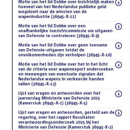
Download
Motie van het lid Dobbe over inzichtelijk maken
bestand:
hoeveel van het Nederlandse publieke geld
wegvloeit naar de winsten van de
wapenindustrie (36945-X-11)
(PDF)
Download
Motie van het lid Dobbe over een
bestand:
onafhankelijke toezichtcommissie om uitgaven
van Defensie te controleren (36945-X-9)
(PDF)
Download
Motie van het lid Dobbe over geen toename
bestand:
van Defensie-uitgaven totdat de
onvolkomenheden zijn verholpen (36945-X-10)
(PDF)
Download
Motie van het lid Dobbe over het in het licht
bestand:
van de criteria voor wapenexport onderzoeken
en meewegen van eventuele signalen dat
Nederlandse wapens in verkeerde handen
vallen (36945-X-13)
(PDF)
Download
Lijst van vragen en antwoorden over het
bestand:
jaarverslag Ministerie van Defensie 2025
(Kamerstuk 36945-X-1) (36945-X-5)
(DOCX)
Download
Lijst van vragen en antwoorden, gesteld aan de
bestand:
regering, over het rapport Resultaten
verantwoordingsonderzoek 2025 bij het
Ministerie van Defensie (Kamerstuk 36945-X-2)