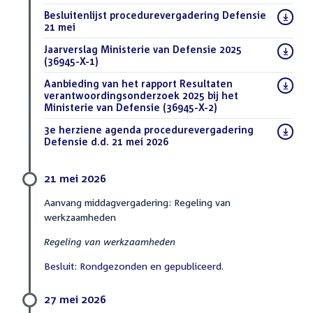
Download
Besluitenlijst procedurevergadering Defensie
bestand:
21 mei
(PDF)
Download
Jaarverslag Ministerie van Defensie 2025
bestand:
(36945-X-1)
(PDF)
Download
Aanbieding van het rapport Resultaten
bestand:
verantwoordingsonderzoek 2025 bij het
Ministerie van Defensie (36945-X-2)
(DOCX)
Download
3e herziene agenda procedurevergadering
bestand:
Defensie d.d. 21 mei 2026
(PDF)
21 mei 2026
Aanvang middagvergadering: Regeling van
werkzaamheden
Regeling van werkzaamheden
Besluit: Rondgezonden en gepubliceerd.
27 mei 2026