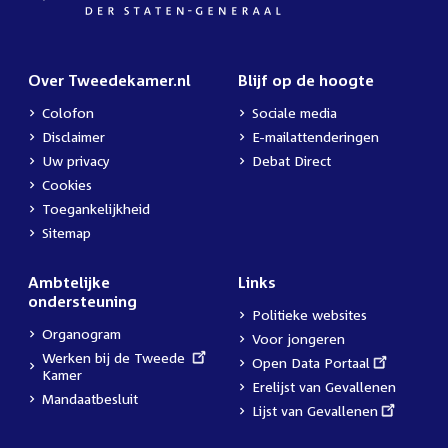
Over Tweedekamer.nl
Blijf op de hoogte
Colofon
Sociale media
Disclaimer
E-mailattenderingen
Uw privacy
Debat Direct
Cookies
Toegankelijkheid
Sitemap
Ambtelijke
Links
ondersteuning
Politieke websites
Organogram
Voor jongeren
External
Werken bij de Tweede
External
Open Data Portaal
link:
Kamer
link:
Erelijst van Gevallenen
Mandaatbesluit
External
Lijst van Gevallenen
link: