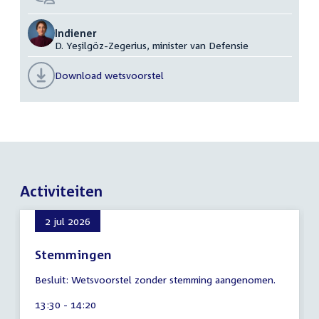
Indiener
D. Yeşilgöz-Zegerius, minister van Defensie
Download wetsvoorstel
Activiteiten
2 jul 2026
Stemmingen
10
Besluit: Wetsvoorstel zonder stemming aangenomen.
augustus
2026
Tijd
13:30 - 14:20