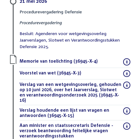
21 mei 2026
Procedurevergadering Defensie
Procedurevergadering
Besluit: Agenderen voor wetgevingsoverleg
Jaarverslagen, Slotwet en Verantwoordingsstukken
Defensie 2025.
Download
Memorie van toelichting (36945-X-4)
(PDF)
bestand:
Download
Voorstel van wet (36945-X-3)
(PDF)
bestand:
Download
Verslag van een wetgevingsoverleg, gehouden
bestand:
op 10 juni 2026, over het Jaarverslag, Slotwet
en verantwoordingsonderzoek 2025 (36945-X-
16)
(DOCX)
Download
Verslag houdende een lijst van vragen en
bestand:
antwoorden (36945-X-15)
(DOCX)
Download
Aan minister en staatssecretaris Defensie -
bestand:
verzoek beantwoording feitelijke vragen
verantwoordingsstukken
(PDF)