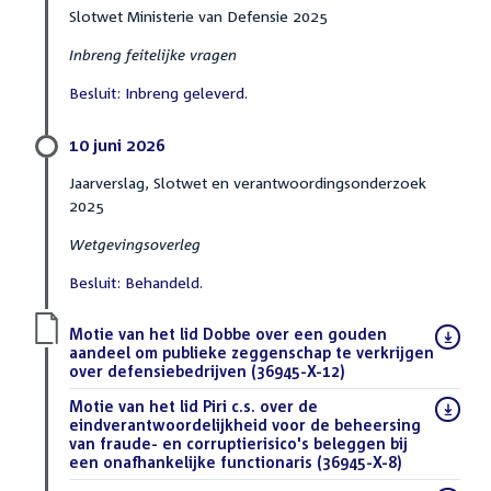
Slotwet Ministerie van Defensie 2025
Inbreng feitelijke vragen
Besluit: Inbreng geleverd.
10 juni 2026
Jaarverslag, Slotwet en verantwoordingsonderzoek
2025
Wetgevingsoverleg
Besluit: Behandeld.
Download
Motie van het lid Dobbe over een gouden
bestand:
aandeel om publieke zeggenschap te verkrijgen
over defensiebedrijven (36945-X-12)
(PDF)
Download
Motie van het lid Piri c.s. over de
bestand:
eindverantwoordelijkheid voor de beheersing
van fraude- en corruptierisico's beleggen bij
een onafhankelijke functionaris (36945-X-8)
(PDF)