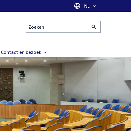
Taal selectie
NL
Zoeken
Contact en bezoek