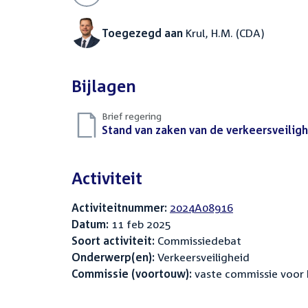
Toegezegd aan
Krul, H.M. (CDA)
Bijlagen
Brief regering
Download
Stand van zaken van de verkeersveiligh
bestand:
Activiteit
Activiteitnummer:
2024A08916
Datum:
11 feb 2025
Soort activiteit:
Commissiedebat
Onderwerp(en):
Verkeersveiligheid
Commissie (voortouw):
vaste commissie voor 