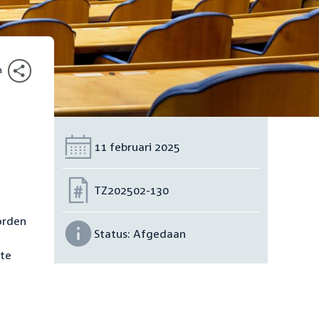
n
Datum:
11 februari 2025
Nummer:
TZ202502-130
orden
Status:
Afgedaan
 te