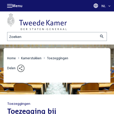
Menu
Taal sel
NL
Zoeken
Home
Kamerstukken
Toezeggingen
Delen
Toezeggingen
:
Toezegging bij