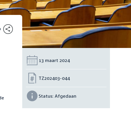
n
Datum:
13 maart 2024
Nummer:
TZ202403-044
Status:
Afgedaan
de