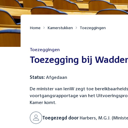
Home
Kamerstukken
Toezeggingen
Toezeggingen
:
Toezegging bij Wadde
Status:
Afgedaan
De minister van IenW zegt toe bereikbaarheid
voortgangsrapportage van het Uitvoeringsp
Kamer komt.
Toegezegd door
Harbers, M.G.J. (Ministe