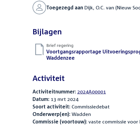
Toegezegd aan
Dijk, O.C. van (Nieuw So
Bijlagen
Brief regering
Download
Voortgangsrapportage Uitvoeringspro
bestand:
Waddenzee
(PDF)
Activiteit
Activiteitnummer:
2024A00001
Datum:
13 mrt 2024
Soort activiteit:
Commissiedebat
Onderwerp(en):
Wadden
Commissie (voortouw):
vaste commissie voor 