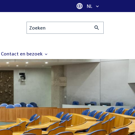
Taal selectie
NL
Zoeken
Contact en bezoek