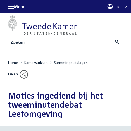
Menu
Taal sel
NL
Zoeken
Home
Kamerstukken
Stemmingsuitslagen
Delen
Moties ingediend bij het
tweeminutendebat
Leefomgeving