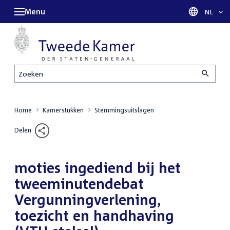
Menu
Taal sel
NL
Zoeken
Home
Kamerstukken
Stemmingsuitslagen
Delen
moties ingediend bij het
tweeminutendebat
Vergunningverlening,
toezicht en handhaving