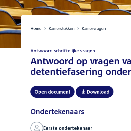
Home
Kamerstukken
Kamervragen
Antwoord schriftelijke vragen
:
Antwoord op vragen va
detentiefasering onde
Open document
Download
Ondertekenaars
Eerste ondertekenaar