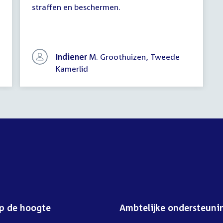
straffen en beschermen.
vragen
Indiener
M. Groothuizen, Tweede
Kamerlid
op de hoogte
Ambtelijke ondersteuni