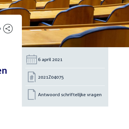
n
Datum:
6 april 2021
en
Nummer:
2021Z04075
Antwoord schriftelijke vragen