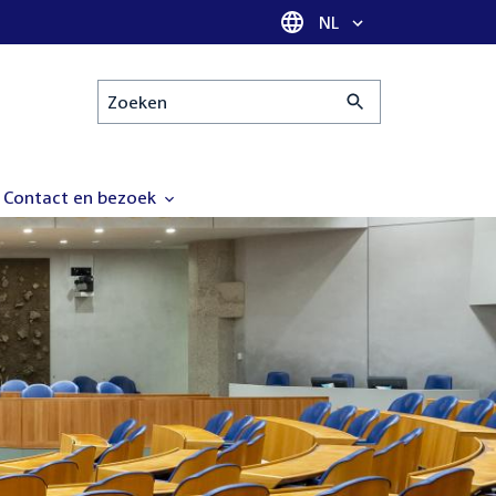
Taal selectie
NL
Zoeken
Contact en bezoek